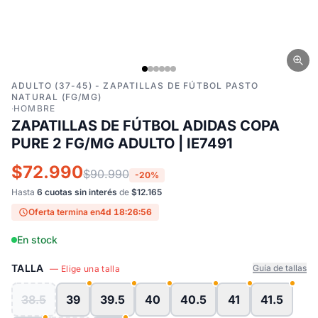
ADULTO (37-45) - ZAPATILLAS DE FÚTBOL PASTO
NATURAL (FG/MG)
·
HOMBRE
ZAPATILLAS DE FÚTBOL ADIDAS COPA
PURE 2 FG/MG ADULTO | IE7491
$72.990
$90.990
-20%
Hasta
6 cuotas sin interés
de
$12.165
Oferta termina en
4d 18:26:55
En stock
TALLA
Guía de tallas
— Elige una talla
38.5
39
39.5
40
40.5
41
41.5