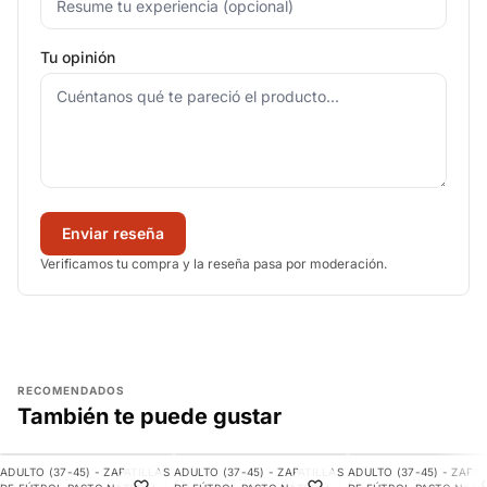
Tu opinión
Enviar reseña
Verificamos tu compra y la reseña pasa por moderación.
RECOMENDADOS
También te puede gustar
AGREGAR
AGREGAR
AGREGAR
ADULTO (37-45) - ZAPATILLAS
ADULTO (37-45) - ZAPATILLAS
ADULTO (37-45) - ZAPAT
-11%
-9%
-21%