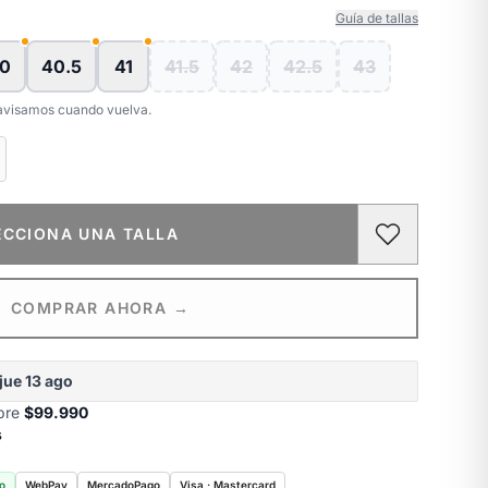
Guía de tallas
0
40.5
41
41.5
42
42.5
43
e avisamos cuando vuelva.
ECCIONA UNA TALLA
COMPRAR AHORA →
jue 13 ago
obre
$99.990
s
o
WebPay
MercadoPago
Visa · Mastercard