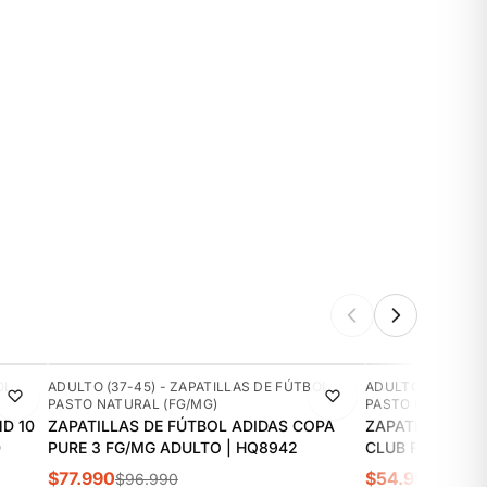
-20%
-11%
OL
ADULTO (37-45) - ZAPATILLAS DE FÚTBOL
ADULTO (37-45) 
PASTO NATURAL (FG/MG)
PASTO NATURAL (
D 10
ZAPATILLAS DE FÚTBOL ADIDAS COPA
ZAPATILLAS DE
0
PURE 3 FG/MG ADULTO | HQ8942
CLUB FG/MG AD
$77.990
$54.990
$96.990
$61.9