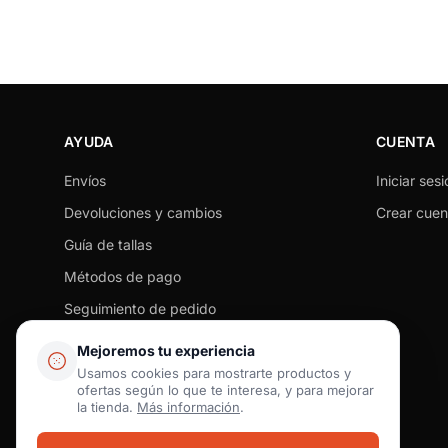
AYUDA
CUENTA
Envíos
Iniciar sesi
Devoluciones y cambios
Crear cuen
Guía de tallas
Métodos de pago
Seguimiento de pedido
Preguntas frecuentes
Mejoremos tu experiencia
Tiendas físicas
Usamos cookies para mostrarte productos y
ofertas según lo que te interesa, y para mejorar
Contacto
la tienda.
Más información
.