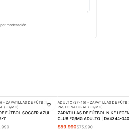
 por moderación.
-21%
) - ZAPATILLAS DE FÚTBOL
ADULTO (37-45) - ZAPATILLAS DE FÚTB
L (FG/MG)
PASTO NATURAL (FG/MG)
DESTACADO
DE FÚTBOL SOCCER AZUL
ZAPATILLAS DE FÚTBOL NIKE LEGEN
-11
CLUB FG/MG ADULTO | DV4344-04
$59.990
.990
$75.990