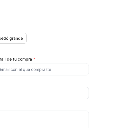
uedó grande
.
ail de tu compra
*