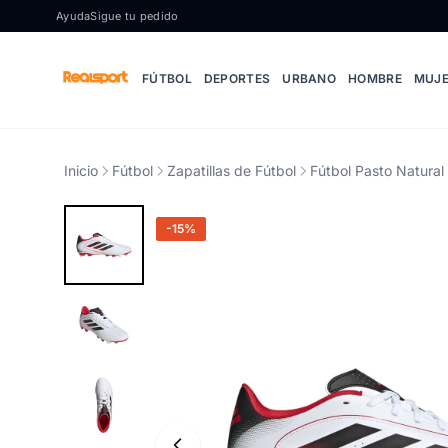
Ir al contenido
Ayuda
Sigue tu pedido
FÚTBOL
DEPORTES
URBANO
HOMBRE
MUJ
Inicio
Fútbol
Zapatillas de Fútbol
Fútbol Pasto Natura
-15%