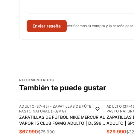
Enviar reseña
Verificamos tu compra y la reseña pasa
RECOMENDADOS
También te puede gustar
-11%
-9%
ADULTO (37-45) - ZAPATILLAS DE FÚTBOL
ADULTO (37-45
PASTO NATURAL (FG/MG)
PASTO NATURA
ZAPATILLAS DE FÚTBOL NIKE MERCURIAL
ZAPATILLAS 
VAPOR 15 CLUB FG/MG ADULTO | DJ5963-
ADULTO | SPS
700
$67.990
$29.990
$75.990
$32