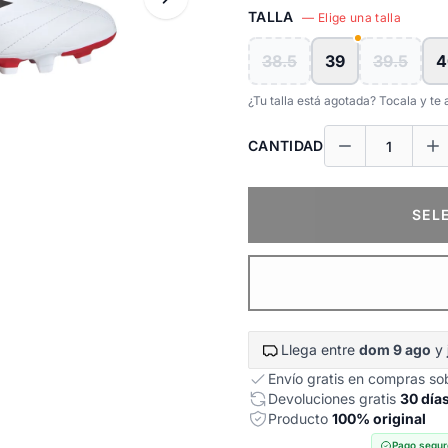
TALLA
— Elige una talla
38.5
39
39.5
4
¿Tu talla está agotada? Tocala y t
CANTIDAD
SEL
Llega entre
dom 9 ago
y
Envío gratis en compras s
Devoluciones gratis
30 día
Producto
100% original
Pago segur