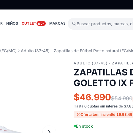
ER
NIÑOS
OUTLET
MARCAS
Buscar productos, marcas, 
1804
l (FG/MG)
Adulto (37-45) - Zapatillas de Fútbol Pasto natural (FG/M
ADULTO (37-45) - ZAPATIL
ZAPATILLAS 
GOLETTO IX 
$46.990
$54.990
Hasta
6 cuotas sin interés
de
$7.8
Oferta termina en
5d 16:53:44
En stock