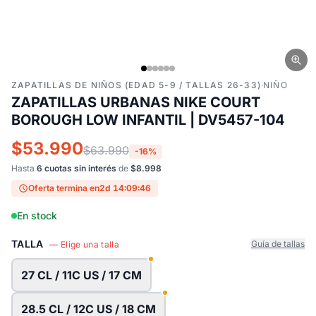
ZAPATILLAS DE NIÑOS (EDAD 5-9 / TALLAS 26-33)
·
NIÑO
ZAPATILLAS URBANAS NIKE COURT
BOROUGH LOW INFANTIL | DV5457-104
$53.990
$63.990
-16%
Hasta
6 cuotas sin interés
de
$8.998
Oferta termina en
2d 14:09:45
En stock
TALLA
Guía de tallas
— Elige una talla
27 CL / 11C US / 17 CM
28.5 CL / 12C US / 18 CM