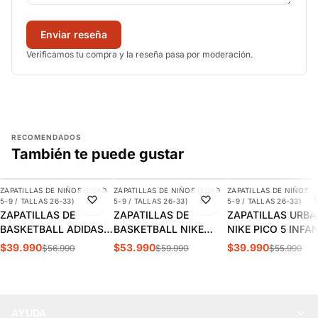
Enviar reseña
Verificamos tu compra y la reseña pasa por moderación.
RECOMENDADOS
También te puede gustar
AGREGAR
AGREGAR
AGREGAR
ZAPATILLAS DE NIÑOS (EDAD
ZAPATILLAS DE NIÑOS (EDAD
ZAPATILLAS DE NIÑOS (
-30%
-10%
-29%
5-9 / TALLAS 26-33)
5-9 / TALLAS 26-33)
5-9 / TALLAS 26-33)
ZAPATILLAS DE
ZAPATILLAS DE
ZAPATILLAS URB
BASKETBALL ADIDAS
BASKETBALL NIKE
NIKE PICO 5 INFA
CROSS EM UP 5K
TEAM HUSTLE D 12 PS
AR4161-100
$39.990
$53.990
$39.990
$56.990
$59.990
$55.990
INFANTIL | GY2874
INFANTIL HF6280-400
AYUDA