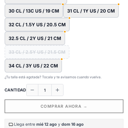
30 CL / 13C US / 19 CM
31 CL / 1Y US / 20 CM
32 CL / 1.5Y US / 20.5 CM
32.5 CL / 2Y US / 21 CM
33 CL / 2.5Y US / 21.5 CM
34 CL / 3Y US / 22 CM
¿Tu talla está agotada? Tocala y te avisamos cuando vuelva.
CANTIDAD
COMPRAR AHORA →
Llega entre
mié 12 ago
y
dom 16 ago