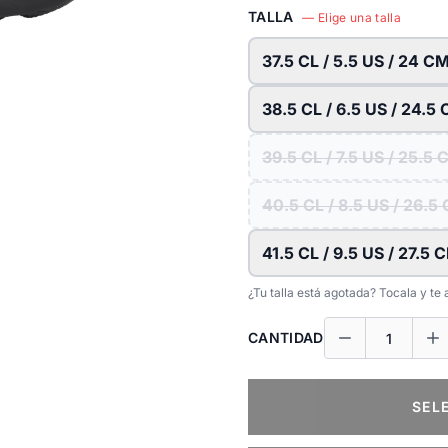
TALLA
— Elige una talla
37.5 CL / 5.5 US / 24 C
38.5 CL / 6.5 US / 24.5
39.5 CL / 7.5 US / 25.5
40.5 CL / 8.5 US / 26.5
41.5 CL / 9.5 US / 27.5 
¿Tu talla está agotada? Tocala y t
CANTIDAD
SEL