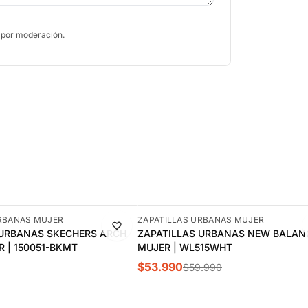
 por moderación.
-10%
URBANAS MUJER
ZAPATILLAS URBANAS MUJER
 URBANAS SKECHERS ARCH
ZAPATILLAS URBANAS NEW BALANC
R | 150051-BKMT
MUJER | WL515WHT
$53.990
$59.990