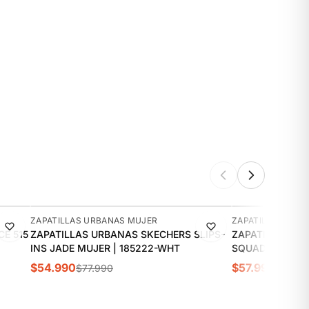
-29%
-11%
ZAPATILLAS URBANAS MUJER
ZAPATILLAS URB
E 515
ZAPATILLAS URBANAS SKECHERS SLIPS-
ZAPATILLAS UR
INS JADE MUJER | 185222-WHT
S
$54.990
$57.990
$77.990
$64.9