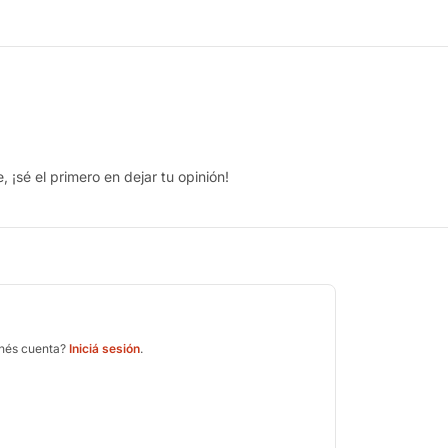
 ¡sé el primero en dejar tu opinión!
enés cuenta?
Iniciá sesión
.