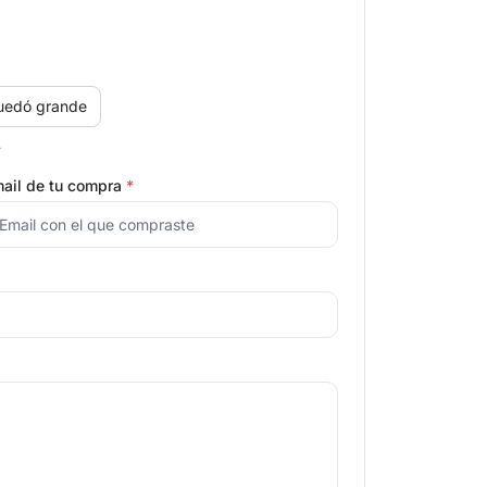
uedó grande
.
ail de tu compra
*