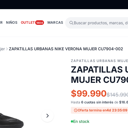
ER
NIÑOS
OUTLET
MARCAS
Buscar productos, marcas, 
1804
jer
ZAPATILLAS URBANAS NIKE VERONA MUJER CU7904-002
ZAPATILLAS URBANAS MUJ
ZAPATILLAS
MUJER CU79
$99.990
$145.99
Hasta
6 cuotas sin interés
de
$16.
Oferta termina en
4d 23:35:08
En stock