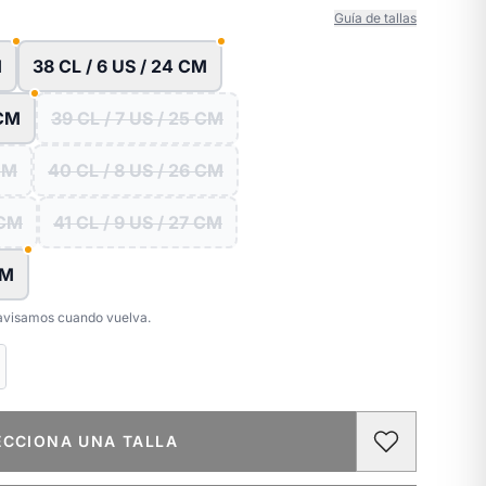
Guía de tallas
M
38 CL / 6 US / 24 CM
 CM
39 CL / 7 US / 25 CM
 CM
40 CL / 8 US / 26 CM
 CM
41 CL / 9 US / 27 CM
CM
e avisamos cuando vuelva.
ECCIONA UNA TALLA