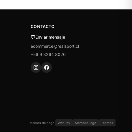
CONTACTO
Enviar mensaje
ecommerce@realsport.cl
+56 9 3264 8020
Medios de pago:
WebPay
MercadoPago
Tarjetas