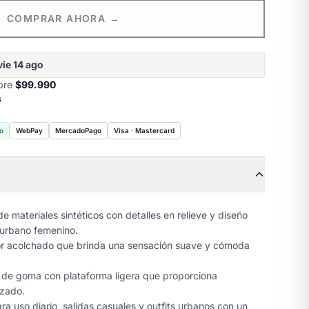
COMPRAR AHORA →
vie 14 ago
obre
$99.990
s
o
WebPay
MercadoPago
Visa · Mastercard
e materiales sintéticos con detalles en relieve y diseño
 urbano femenino.
or acolchado que brinda una sensación suave y cómoda
de goma con plataforma ligera que proporciona
izado.
ra uso diario, salidas casuales y outfits urbanos con un