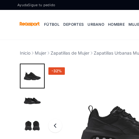
Ir al contenido
Ayuda
Sigue tu pedido
FÚTBOL
DEPORTES
URBANO
HOMBRE
MUJ
Inicio
Mujer
Zapatillas de Mujer
Zapatillas Urbanas Mu
-32%