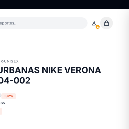
deportes…
ER
·
UNISEX
 URBANAS NIKE VERONA
04-002
0
-32%
665