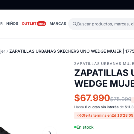
ER
NIÑOS
OUTLET
MARCAS
Buscar productos, marcas, 
1804
jer
ZAPATILLAS URBANAS SKECHERS UNO WEDGE MUJER | 177
ZAPATILLAS URBANAS MUJ
ZAPATILLAS
WEDGE MUJER
$67.990
$75.990
Hasta
6 cuotas sin interés
de
$11.
Oferta termina en
2d 13:28:04
En stock