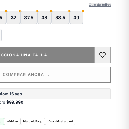
Guía de tallas
5
37
37.5
38
38.5
39
ECCIONA UNA TALLA
COMPRAR AHORA →
dom 16 ago
obre
$99.990
s
o
WebPay
MercadoPago
Visa · Mastercard