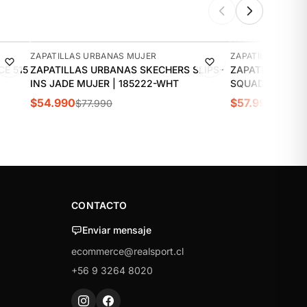
-29%
-11%
ZAPATILLAS URBANAS MUJER
ZAPATILLAS URB
E 515
ZAPATILLAS URBANAS SKECHERS SLIPS-
ZAPATILLAS UR
INS JADE MUJER | 185222-WHT
S
$54.990
$57.990
$77.990
$64.9
CONTACTO
Enviar mensaje
ecommerce@realsport.cl
+56 9 3264 8020