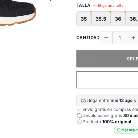
TALLA
— Elige una talla
35
35.5
36
36.
CANTIDAD
SEL
Llega entre
mié 12 ago
y
Envío gratis en compras s
Devoluciones gratis
30 día
Producto
100% original
Pago segur