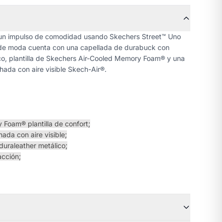
 un impulso de comodidad usando Skechers Street™ Uno
o de moda cuenta con una capellada de durabuck con
ico, plantilla de Skechers Air-Cooled Memory Foam® y una
hada con aire visible Skech-Air®.
Foam® plantilla de confort;
ada con aire visible;
uraleather metálico;
acción;