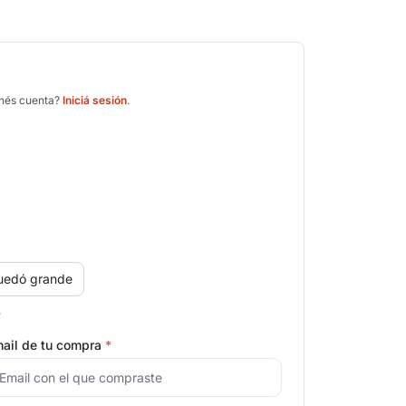
enés cuenta?
Iniciá sesión
.
uedó grande
.
ail de tu compra
*