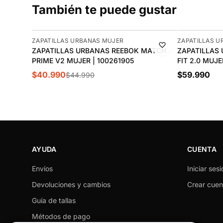
También te puede gustar
-9%
ZAPATILLAS URBANAS MUJER
ZAPATILLAS 
ZAPATILLAS URBANAS REEBOK MATCH
ZAPATILLAS
PRIME V2 MUJER | 100261905
FIT 2.0 MUJE
$40.990
$59.990
$44.990
AYUDA
CUENTA
Envíos
Iniciar sesi
Devoluciones y cambios
Crear cuen
Guía de tallas
Métodos de pago