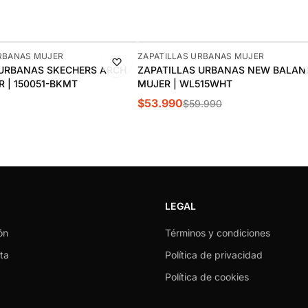
-10%
URBANAS MUJER
ZAPATILLAS URBANAS MUJER
 URBANAS SKECHERS ARCH
ZAPATILLAS URBANAS NEW BALANC
R | 150051-BKMT
MUJER | WL515WHT
$53.990
$59.990
LEGAL
ón
Términos y condiciones
ta
Política de privacidad
Política de cookies