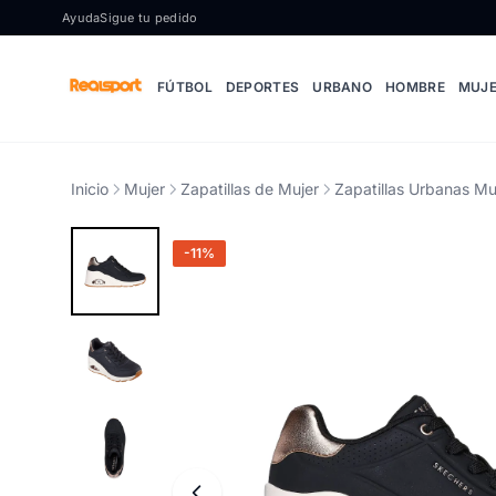
Ir al contenido
Ayuda
Sigue tu pedido
FÚTBOL
DEPORTES
URBANO
HOMBRE
MUJ
Inicio
Mujer
Zapatillas de Mujer
Zapatillas Urbanas Mu
-11%