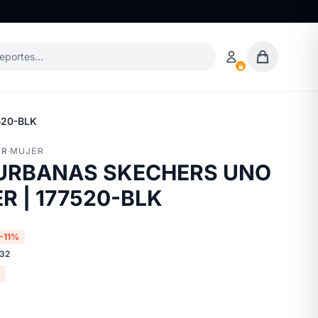
deportes…
520-BLK
ER
·
MUJER
 URBANAS SKECHERS UNO
 | 177520-BLK
-11%
332