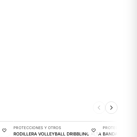
-13%
-14%
PROTECCIONES Y OTROS
PROTECCIONES Y
RODILLERA VOLLEYBALL DRIBBLING ALTA
BANDA ELASTIC