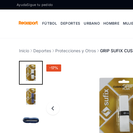
Ir al contenido
Ayuda
Sigue tu pedido
FÚTBOL
DEPORTES
URBANO
HOMBRE
MUJ
Inicio
Deportes
Protecciones y Otros
GRIP SUFIX CUS
-17%