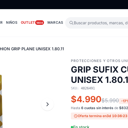
ER
NIÑOS
OUTLET
MARCAS
Buscar productos, marcas, 
1804
HION GRIP PLANE UNISEX 1.80.11
PROTECCIONES Y OTROS
·
UN
GRIP SUFIX 
UNISEX 1.80.1
SKU:
4826491
$4.990
$5.990
-17
Hasta
6 cuotas sin interés
de
$832
Oferta termina en
3d 10:36:22
En stock