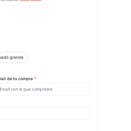
uedó grande
.
ail de tu compra
*