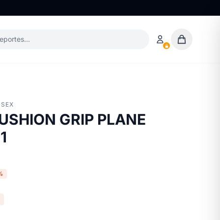
deportes…
ISEX
CUSHION GRIP PLANE
1
%