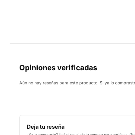
Opiniones verificadas
Aún no hay reseñas para este producto. Si ya lo compraste,
Deja tu reseña
¿Ya lo compraste? Usá el email de tu compra para verificar. ¿T