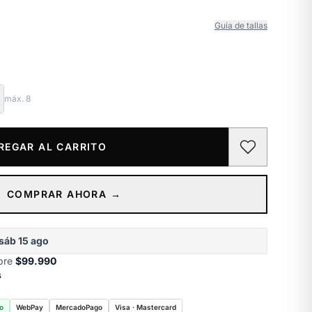
Guía de tallas
máx.
8
REGAR AL CARRITO
COMPRAR AHORA →
sáb 15 ago
obre
$99.990
s
o
WebPay
MercadoPago
Visa · Mastercard