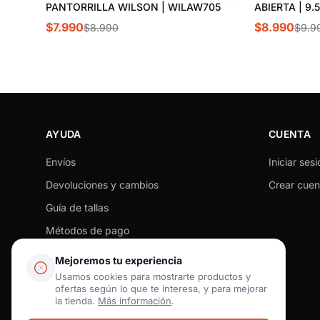
PANTORRILLA WILSON | WILAW705
ABIERTA | 9.
$7.990
$8.990
$8.990
$9.9
AYUDA
CUENTA
Envíos
Iniciar sesi
Devoluciones y cambios
Crear cuen
Guía de tallas
Métodos de pago
Seguimiento de pedido
Mejoremos tu experiencia
Preguntas frecuentes
Usamos cookies para mostrarte productos y
ofertas según lo que te interesa, y para mejorar
Contacto
la tienda.
Más información
.