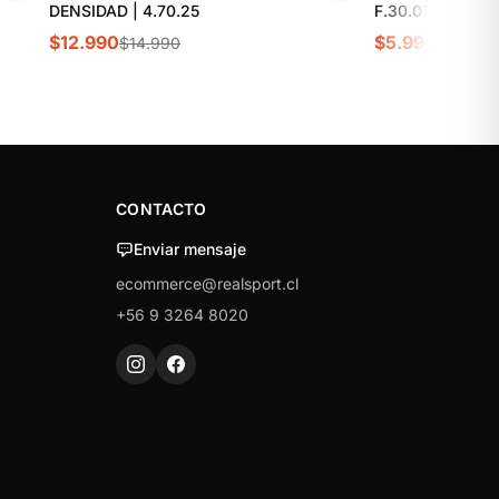
DENSIDAD | 4.70.25
F.30.07
$12.990
$5.990
$14.990
$6.990
CONTACTO
Enviar mensaje
ecommerce@realsport.cl
+56 9 3264 8020