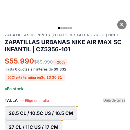
ZAPATILLAS DE NIÑOS (EDAD 5-9 / TALLAS 26-33)
·
NIÑO
ZAPATILLAS URBANAS NIKE AIR MAX SC
INFANTIL | CZ5356-101
$55.990
$69.990
-20%
Hasta
6 cuotas sin interés
de
$9.332
Oferta termina en
3d 13:30:30
En stock
TALLA
Guía de tallas
— Elige una talla
26.5 CL / 10.5C US / 16.5 CM
27 CL / 11C US / 17 CM