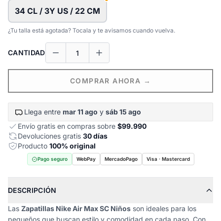
34 CL / 3Y US / 22 CM
¿Tu talla está agotada? Tocala y te avisamos cuando vuelva.
CANTIDAD
COMPRAR AHORA →
Llega entre
mar 11 ago
y
sáb 15 ago
Envío gratis en compras sobre
$99.990
Devoluciones gratis
30 días
Producto
100% original
Pago seguro
WebPay
MercadoPago
Visa · Mastercard
DESCRIPCIÓN
Las
Zapatillas Nike Air Max SC Niños
son ideales para los
pequeños que buscan estilo y comodidad en cada paso. Con