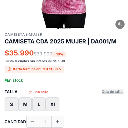
CAMISETAS
·
MUJER
CAMISETA CDA 2025 MUJER | DA001/M
$35.990
$39.990
-10%
Hasta
6 cuotas sin interés
de
$5.998
Oferta termina en
5d 07:08:15
En stock
TALLA
Guía de tallas
— Elige una talla
S
M
L
Xl
CANTIDAD