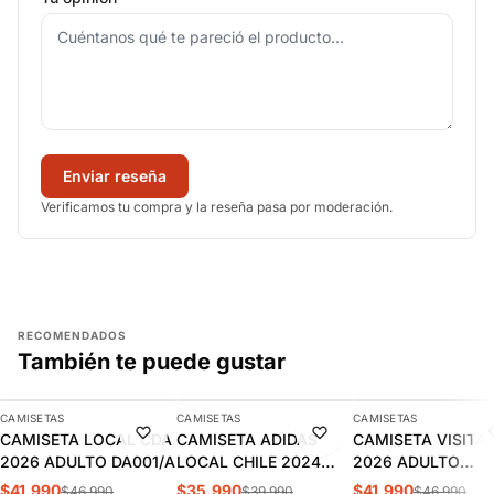
Enviar reseña
Verificamos tu compra y la reseña pasa por moderación.
RECOMENDADOS
También te puede gustar
AGREGAR
AGREGAR
AGREGAR
CAMISETAS
CAMISETAS
CAMISETAS
-11%
-10%
-11%
CAMISETA LOCAL CDA
CAMISETA ADIDAS
CAMISETA VISITA
2026 ADULTO DA001/A
LOCAL CHILE 2024
2026 ADULTO
HOMBRE | IP8455
DA002/A
$41.990
$35.990
$41.990
$46.990
$39.990
$46.990