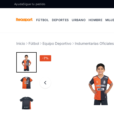
Ir al contenido
Ayuda
Sigue tu pedido
FÚTBOL
DEPORTES
URBANO
HOMBRE
MUJ
Inicio
Fútbol
Equipo Deportivo
Indumentarias Oficiales
-7%