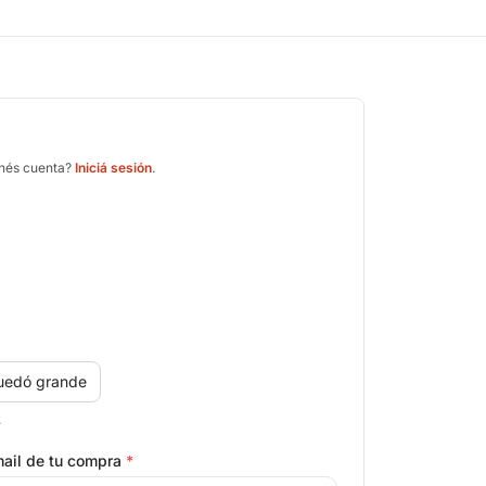
enés cuenta?
Iniciá sesión
.
uedó grande
.
ail de tu compra
*