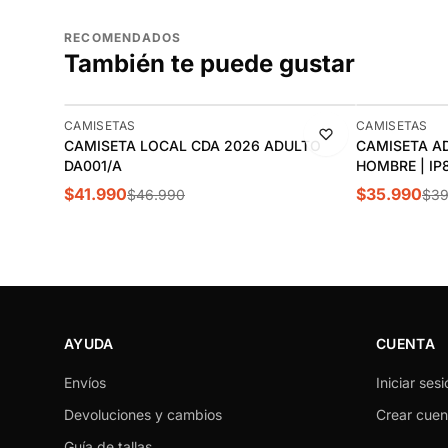
RECOMENDADOS
También te puede gustar
-11%
-10%
CAMISETAS
CAMISETAS
CAMISETA LOCAL CDA 2026 ADULTO
CAMISETA AD
DA001/A
HOMBRE | IP
$41.990
$35.990
$46.990
$39
AYUDA
CUENTA
Envíos
Iniciar sesi
Devoluciones y cambios
Crear cuen
Guía de tallas