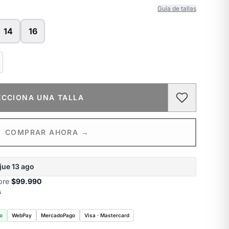
Guía de tallas
14
16
ECCIONA UNA TALLA
COMPRAR AHORA →
jue 13 ago
obre
$99.990
s
o
WebPay
MercadoPago
Visa · Mastercard