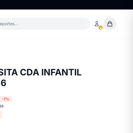
deportes…
SITA CDA INFANTIL
26
-7%
65