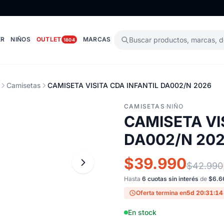
ER
NIÑOS
OUTLET
MARCAS
Buscar productos, marcas, 
1804
Camisetas
CAMISETA VISITA CDA INFANTIL DA002/N 2026
CAMISETAS
·
NIÑO
CAMISETA VI
DA002/N 20
$39.990
$42.990
Hasta
6 cuotas sin interés
de
$6.6
Oferta termina en
5d 20:31:13
En stock