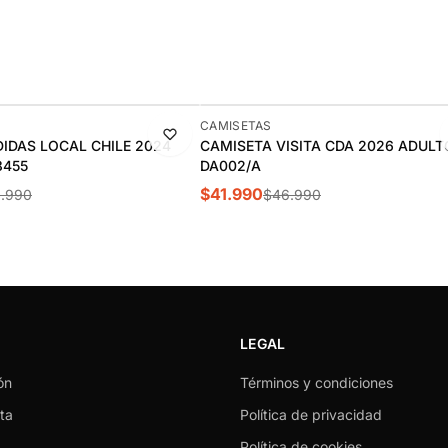
-11%
CAMISETAS
IDAS LOCAL CHILE 2024
CAMISETA VISITA CDA 2026 ADULT
8455
DA002/A
$41.990
.990
$46.990
LEGAL
ón
Términos y condiciones
ta
Política de privacidad
Política de cookies