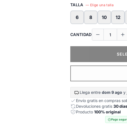
TALLA
— Elige una talla
6
8
10
12
CANTIDAD
SEL
Llega entre
dom 9 ago
y
Envío gratis en compras s
Devoluciones gratis
30 día
Producto
100% original
Pago segur