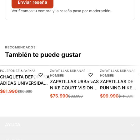
Enviar reseña
Verificamos tu compra y la reseña pasa por moderación.
RECOMENDADOS
También te puede gustar
AGREGAR
AGREGAR
AGREGAR
POLERONES & PARKAS
ZAPATILLAS URBANAS DE
ZAPATILLAS URBANAS D
-10%
-10%
-11%
HOMBRE
HOMBRE
CHAQUETA DEPORTIVA
ZAPATILLAS URBANAS
ZAPATILLAS DE
ADIDAS UNIVERSIDAD
NIKE COURT VISION
RUNNING NIKE
DE CHILE ORIGINALS |
$81.990
$90.990
LOW HOMBRE |
INITIATOR HOMBRE
JZ7326
$75.990
$99.990
$83.990
$111.990
FZ0630-010
394055-100
AYUDA