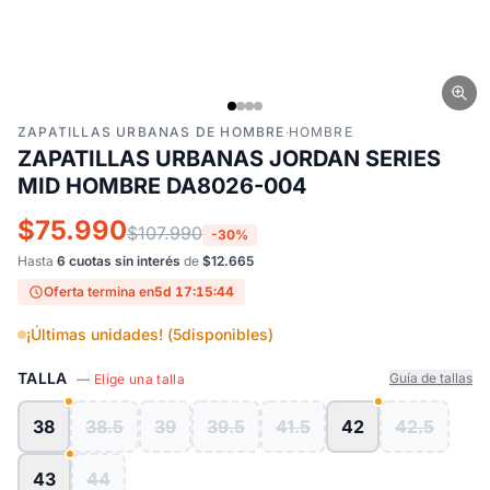
ZAPATILLAS URBANAS DE HOMBRE
·
HOMBRE
ZAPATILLAS URBANAS JORDAN SERIES
MID HOMBRE DA8026-004
$75.990
$107.990
-30%
Hasta
6 cuotas sin interés
de
$12.665
Oferta termina en
5d 17:15:43
¡Últimas unidades! (
5
disponibles)
TALLA
Guía de tallas
— Elige una talla
38
38.5
39
39.5
41.5
42
42.5
43
44