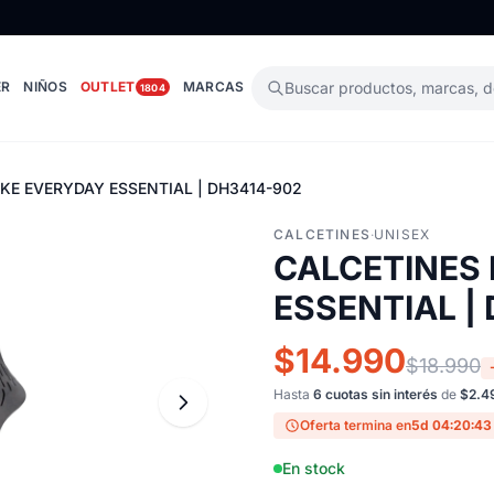
ER
NIÑOS
OUTLET
MARCAS
Buscar productos, marcas, 
1804
KE EVERYDAY ESSENTIAL | DH3414-902
CALCETINES
·
UNISEX
CALCETINES 
ESSENTIAL |
$14.990
$18.990
Hasta
6 cuotas sin interés
de
$2.4
Oferta termina en
5d 04:20:42
En stock