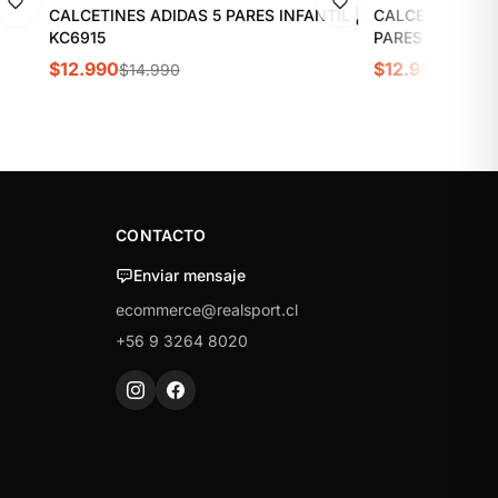
CALCETINES ADIDAS 5 PARES INFANTIL |
CALCETINES AD
KC6915
PARES | KC9631
$12.990
$12.990
$14.990
$14.99
CONTACTO
Enviar mensaje
ecommerce@realsport.cl
+56 9 3264 8020