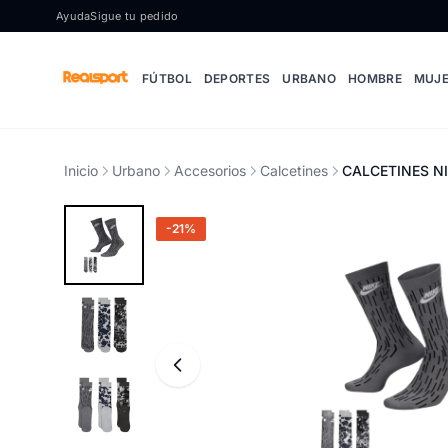
Ir al contenido
Ayuda
Sigue tu pedido
FÚTBOL
DEPORTES
URBANO
HOMBRE
MUJ
Inicio
Urbano
Accesorios
Calcetines
CALCETINES NI
-21%