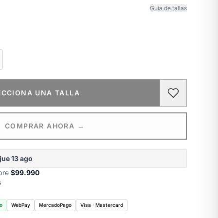
Guía de tallas
ECCIONA UNA TALLA
COMPRAR AHORA →
jue 13 ago
obre
$99.990
s
o
WebPay
MercadoPago
Visa · Mastercard