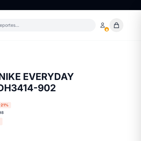
deportes…
NIKE EVERYDAY
 DH3414-902
-21%
98