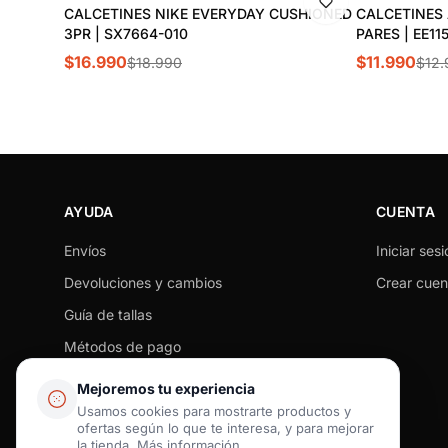
CALCETINES NIKE EVERYDAY CUSHIONED
CALCETINES 
3PR | SX7664-010
PARES | EE115
$16.990
$11.990
$18.990
$12.
AYUDA
CUENTA
Envíos
Iniciar sesi
Devoluciones y cambios
Crear cuen
Guía de tallas
Métodos de pago
Seguimiento de pedido
Mejoremos tu experiencia
Preguntas frecuentes
Usamos cookies para mostrarte productos y
ofertas según lo que te interesa, y para mejorar
Contacto
la tienda.
Más información
.