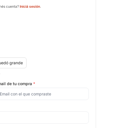
enés cuenta?
Iniciá sesión
.
uedó grande
.
ail de tu compra
*