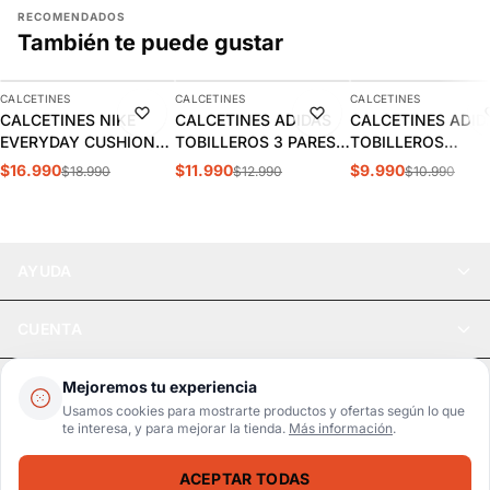
RECOMENDADOS
También te puede gustar
AGREGAR
AGREGAR
AGREGAR
CALCETINES
CALCETINES
CALCETINES
-11%
-8%
-9%
CALCETINES NIKE
CALCETINES ADIDAS
CALCETINES ADID
EVERYDAY CUSHIONED
TOBILLEROS 3 PARES |
TOBILLEROS
3PR | SX7664-010
EE1151
ACOLCHADOS 3PP
$16.990
$11.990
$9.990
$18.990
$12.990
$10.990
DZ9385
AYUDA
CUENTA
LEGAL
Mejoremos tu experiencia
Usamos cookies para mostrarte productos y ofertas según lo que
te interesa, y para mejorar la tienda.
Más información
.
Pago seguro
SSL / Datos protegidos
ACEPTAR TODAS
Realsport © 2026