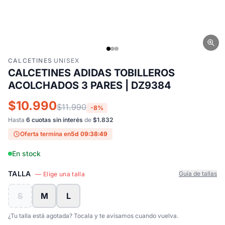
CALCETINES
·
UNISEX
CALCETINES ADIDAS TOBILLEROS
ACOLCHADOS 3 PARES | DZ9384
$10.990
$11.990
-8%
Hasta
6 cuotas sin interés
de
$1.832
Oferta termina en
5d 09:38:48
En stock
TALLA
Guía de tallas
— Elige una talla
S
M
L
¿Tu talla está agotada? Tocala y te avisamos cuando vuelva.