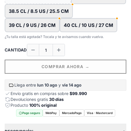
38.5 CL / 8.5 US / 25.5 CM
39 CL / 9 US / 26 CM
40 CL / 10 US / 27 CM
¿Tu talla está agotada? Tocala y te avisamos cuando vuelva.
CANTIDAD
COMPRAR AHORA →
Llega entre
lun 10 ago
y
vie 14 ago
Envío gratis en compras sobre
$99.990
Devoluciones gratis
30 días
Producto
100% original
Pago seguro
WebPay
MercadoPago
Visa · Mastercard