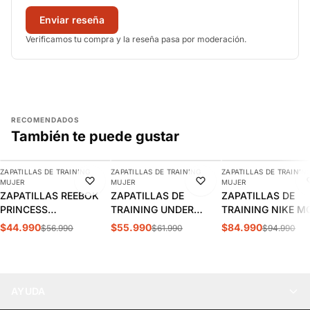
Enviar reseña
Verificamos tu compra y la reseña pasa por moderación.
RECOMENDADOS
También te puede gustar
AGREGAR
AGREGAR
AGREGAR
ZAPATILLAS DE TRAINING
ZAPATILLAS DE TRAINING
ZAPATILLAS DE TRAININ
-21%
-10%
-11%
MUJER
MUJER
MUJER
ZAPATILLAS REEBOK
ZAPATILLAS DE
ZAPATILLAS DE
PRINCESS
TRAINING UNDER
TRAINING NIKE M
ENTRENAMIENTO
ARMOUR AURORA 3
TRAINER 3 MUJER 
$44.990
$55.990
$84.990
$56.990
$61.990
$94.990
MUJER | 100000024
MUJER | 6000760-001
FQ1830-001
AYUDA