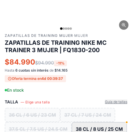
ZAPATILLAS DE TRAINING MUJER
·
MUJER
ZAPATILLAS DE TRAINING NIKE MC
TRAINER 3 MUJER | FQ1830-200
$84.990
$94.990
-11%
Hasta
6 cuotas sin interés
de
$14.165
Oferta termina en
4d 00:39:36
En stock
TALLA
Guía de tallas
— Elige una talla
36 CL / 6 US / 23 CM
37 CL / 7 US / 24 CM
37.5 CL / 7.5 US / 24.5 CM
38 CL / 8 US / 25 CM