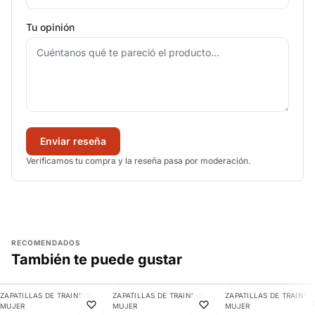
Tu opinión
Enviar reseña
Verificamos tu compra y la reseña pasa por moderación.
RECOMENDADOS
También te puede gustar
AGREGAR
AGREGAR
AGREGAR
ZAPATILLAS DE TRAINING
ZAPATILLAS DE TRAINING
ZAPATILLAS DE TRAININ
-21%
-10%
-11%
MUJER
MUJER
MUJER