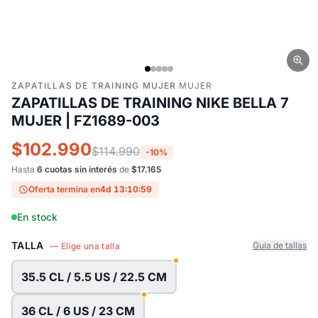
ZAPATILLAS DE TRAINING MUJER
·
MUJER
ZAPATILLAS DE TRAINING NIKE BELLA 7
MUJER | FZ1689-003
$102.990
$114.990
-10%
Hasta
6 cuotas sin interés
de
$17.165
Oferta termina en
4d 13:10:58
En stock
TALLA
Guía de tallas
— Elige una talla
35.5 CL / 5.5 US / 22.5 CM
36 CL / 6 US / 23 CM