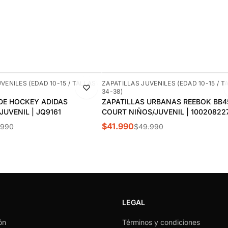
-16%
VENILES (EDAD 10-15 / TALLAS
ZAPATILLAS JUVENILES (EDAD 10-15 / T
34-38)
DE HOCKEY ADIDAS
ZAPATILLAS URBANAS REEBOK BB4
UVENIL | JQ9161
COURT NIÑOS/JUVENIL | 10020822
$41.990
.990
$49.990
LEGAL
ón
Términos y condiciones