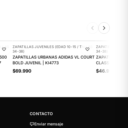
NUEVO
NUEVO
ALLAS
ZAPATILLAS JUVENILES (EDAD 10-15 / TALLAS
ZAPATILLAS JUVEN
34-38)
34-38)
500
ZAPATILLAS URBANAS ADIDAS VL COURT
ZAPATILLAS UR
7
BOLD JUVENIL | KI4773
CLASSIC JUVENI
$69.990
$46.990
CONTACTO
Enviar mensaje