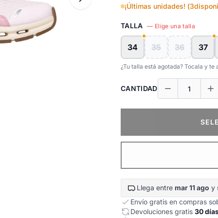
¡Últimas unidades! (
3
disponi
TALLA
— Elige una talla
34
35
36
37
¿Tu talla está agotada? Tocala y t
CANTIDAD
SEL
Llega entre
mar 11 ago
y
Envío gratis en compras s
Devoluciones gratis
30 día