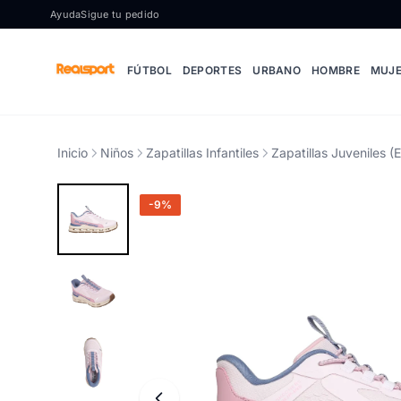
Ir al contenido
Ayuda
Sigue tu pedido
FÚTBOL
DEPORTES
URBANO
HOMBRE
MUJ
Inicio
Niños
Zapatillas Infantiles
Zapatillas Juveniles (
-9%