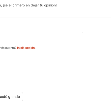
 ¡sé el primero en dejar tu opinión!
enés cuenta?
Iniciá sesión
.
uedó grande
.