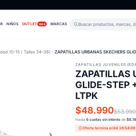
ER
NIÑOS
OUTLET
MARCAS
Buscar productos, marcas, 
1804
Edad 10-15 / Tallas 34-38)
ZAPATILLAS URBANAS SKECHERS GLIDE
ZAPATILLAS JUVENILES (EDA
ZAPATILLAS
GLIDE-STEP +
LTPK
$48.990
$53.990
Hasta
6 cuotas sin interés
de
$8.1
Oferta termina en
3d 16:54:08