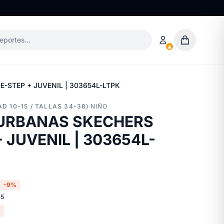
deportes…
-STEP + JUVENIL | 303654L-LTPK
D 10-15 / TALLAS 34-38)
·
NIÑO
 URBANAS SKECHERS
 JUVENIL | 303654L-
-9%
65