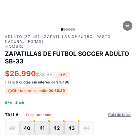
ADULTO (37-45) - ZAPATILLAS DE FÚTBOL PASTO
NATURAL (FG/MG)
·
HOMBRE
ZAPATILLAS DE FUTBOL SOCCER ADULTO
SB-33
$26.990
$38.990
-31%
Hasta
6 cuotas sin interés
de
$4.498
Oferta termina en
6d 00:36:39
En stock
TALLA
Guía de tallas
— Elige una talla
39
40
41
42
43
44