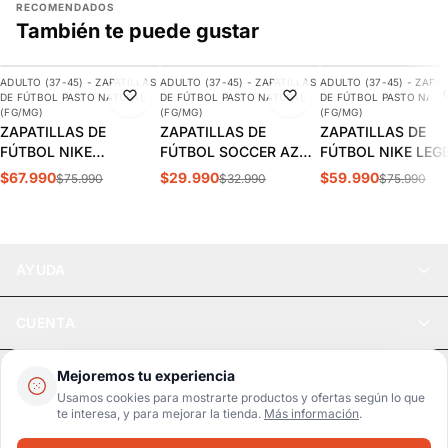
RECOMENDADOS
También te puede gustar
AGREGAR
AGREGAR
AGREGAR
ADULTO (37-45) - ZAPATILLAS
ADULTO (37-45) - ZAPATILLAS
ADULTO (37-45) - ZAPAT
-11%
-9%
-21%
DE FÚTBOL PASTO NATURAL
DE FÚTBOL PASTO NATURAL
DE FÚTBOL PASTO NATU
DESTACADO
(FG/MG)
(FG/MG)
(FG/MG)
ZAPATILLAS DE
ZAPATILLAS DE
ZAPATILLAS DE
FÚTBOL NIKE
FÚTBOL SOCCER AZUL
FÚTBOL NIKE LEG
MERCURIAL VAPOR 15
ADULTO | SPS-11
10 CLUB FG/MG
$67.990
$29.990
$59.990
$75.990
$32.990
$75.990
CLUB FG/MG ADULTO |
ADULTO | DV4344
DJ5963-700
AYUDA
CUENTA
LEGAL
Mejoremos tu experiencia
Usamos cookies para mostrarte productos y ofertas según lo que
te interesa, y para mejorar la tienda.
Más información
.
Pago seguro
SSL / Datos protegidos