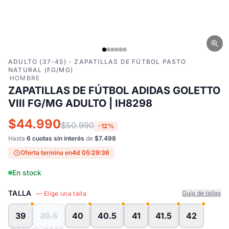
ADULTO (37-45) - ZAPATILLAS DE FÚTBOL PASTO
NATURAL (FG/MG)
·
HOMBRE
ZAPATILLAS DE FÚTBOL ADIDAS GOLETTO
VIII FG/MG ADULTO | IH8298
$44.990
$50.990
-12%
Hasta
6 cuotas sin interés
de
$7.498
Oferta termina en
4d 05:29:35
En stock
TALLA
Guía de tallas
— Elige una talla
39
39.5
40
40.5
41
41.5
42