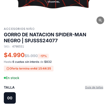
ACCESORIOS
·
NIÑO
GORRO DE NATACION SPIDER-MAN
NEGRO | SPJSSS24077
SKU:
4790551
$4.990
$5.990
-17%
Hasta
6 cuotas sin interés
de
$832
Oferta termina en
4d 15:44:35
En stock
TALLA
Guía de tallas
00