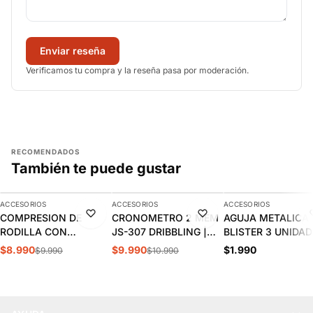
Enviar reseña
Verificamos tu compra y la reseña pasa por moderación.
RECOMENDADOS
También te puede gustar
AGREGAR
AGREGAR
AGREGAR
ACCESORIOS
ACCESORIOS
ACCESORIOS
-10%
-9%
COMPRESION DE
CRONOMETRO 2 MEM
AGUJA METALICA
RODILLA CON
JS-307 DRIBBLING |
BLISTER 3 UNIDAD
ACOLCHADO PANAL
J.00.11
2.90.13
$8.990
$9.990
$1.990
$9.990
$10.990
SPALDING |
SPACONE009