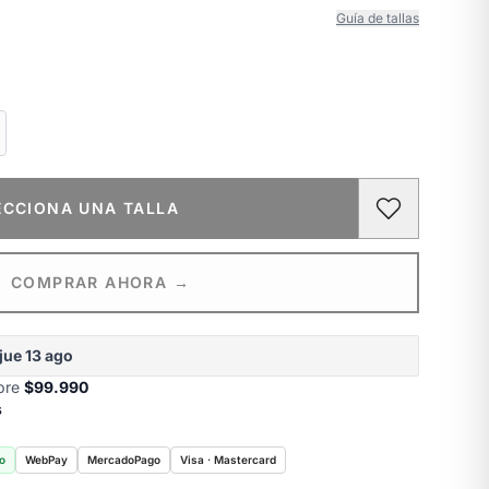
Guía de tallas
ECCIONA UNA TALLA
COMPRAR AHORA →
jue 13 ago
obre
$99.990
s
o
WebPay
MercadoPago
Visa · Mastercard