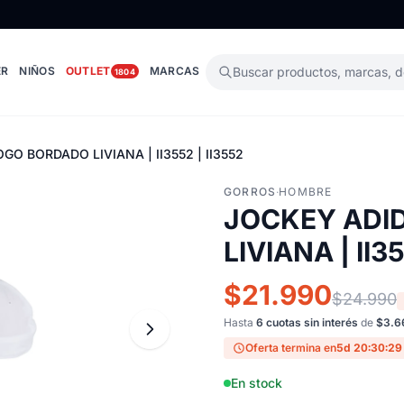
ER
NIÑOS
OUTLET
MARCAS
Buscar productos, marcas, 
1804
GO BORDADO LIVIANA | II3552 | II3552
GORROS
·
HOMBRE
JOCKEY ADI
LIVIANA | II35
$21.990
$24.990
Hasta
6 cuotas sin interés
de
$3.6
Oferta termina en
5d 20:30:28
En stock