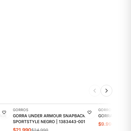
-12%
-23%
GORROS
GORROS
AGE
GORRA UNDER ARMOUR SNAPBACK
GORRA SPALDIN
SPORTSTYLE NEGRO | 1383443-001
$9.990
$12.990
$21.990
$24.990