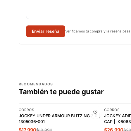
Enviar reseña
Verificamos tu compra y la reseña pasa
RECOMENDADOS
También te puede gustar
-10%
-10%
GORROS
GORROS
JOCKEY UNDER ARMOUR BLITZING 3.0 |
JOCKEY ADID
1305036-001
CAP | IK6063
$17.990
$26.990
$19.990
$29