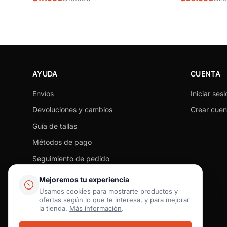
AYUDA
CUENTA
Envíos
Iniciar sesi
Devoluciones y cambios
Crear cuen
Guía de tallas
Métodos de pago
Seguimiento de pedido
Preguntas frecuentes
Mejoremos tu experiencia
Tiendas físicas
Usamos cookies para mostrarte productos y
ofertas según lo que te interesa, y para mejorar
Contacto
la tienda.
Más información
.