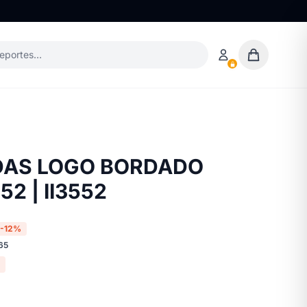
deportes…
DAS LOGO BORDADO
52 | II3552
-12%
65