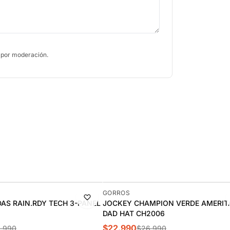
 por moderación.
-15%
GORROS
AS RAIN.RDY TECH 3-PANEL
JOCKEY CHAMPION VERDE AMERIT
DAD HAT CH2006
$22.990
.990
$26.990