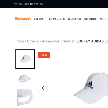
Ir al contenido
Ayuda
Sigue tu pedido
FÚTBOL
DEPORTES
URBANO
HOMBRE
MUJ
Inicio
Urbano
Accesorios
Gorros
JOCKEY ADIDAS LO
-12%