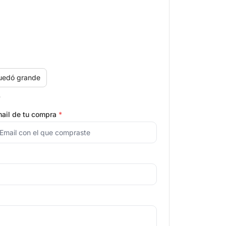
uedó grande
.
ail de tu compra
*