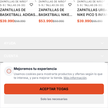
ZAPATILLAS DE NIÑOS (EDAD
ZAPATILLAS DE NIÑOS (EDAD
ZAPATILLAS DE NIÑOS (
-30%
-10%
-29%
5-9 / TALLAS 26-33)
5-9 / TALLAS 26-33)
5-9 / TALLAS 26-33)
ZAPATILLAS DE
ZAPATILLAS DE
ZAPATILLAS URB
BASKETBALL ADIDAS
BASKETBALL NIKE
NIKE PICO 5 INFA
CROSS EM UP 5K
TEAM HUSTLE D 12 PS
AR4161-100
$39.990
$53.990
$39.990
$56.990
$59.990
$55.990
INFANTIL | GY2874
INFANTIL HF6280-400
AYUDA
CUENTA
LEGAL
Mejoremos tu experiencia
Usamos cookies para mostrarte productos y ofertas según lo que
te interesa, y para mejorar la tienda.
Más información
.
Pago seguro
SSL / Datos protegidos
ACEPTAR TODAS
Realsport © 2026
ZAPATILLAS URBANAS ADIDAS GRAND COURT MID INFANTIL | IE3861
SELECCIONA UNA TALLA
$45.990
$56.990
Solo las necesarias
WebPay
MercadoPago
Tarjetas