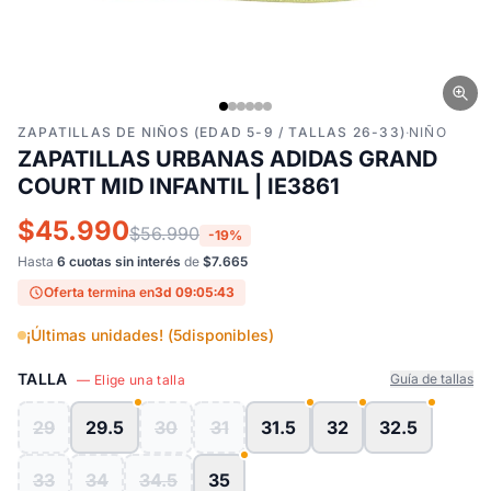
ZAPATILLAS DE NIÑOS (EDAD 5-9 / TALLAS 26-33)
·
NIÑO
ZAPATILLAS URBANAS ADIDAS GRAND
COURT MID INFANTIL | IE3861
$45.990
$56.990
-19%
Hasta
6 cuotas sin interés
de
$7.665
Oferta termina en
3d 09:05:43
¡Últimas unidades! (
5
disponibles)
TALLA
Guía de tallas
— Elige una talla
29
29.5
30
31
31.5
32
32.5
33
34
34.5
35