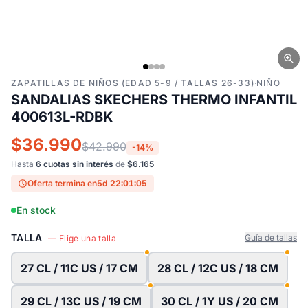
ZAPATILLAS DE NIÑOS (EDAD 5-9 / TALLAS 26-33)
·
NIÑO
SANDALIAS SKECHERS THERMO INFANTIL
400613L-RDBK
$36.990
$42.990
-14%
Hasta
6 cuotas sin interés
de
$6.165
Oferta termina en
5d 22:01:04
En stock
TALLA
Guía de tallas
— Elige una talla
27 CL / 11C US / 17 CM
28 CL / 12C US / 18 CM
29 CL / 13C US / 19 CM
30 CL / 1Y US / 20 CM