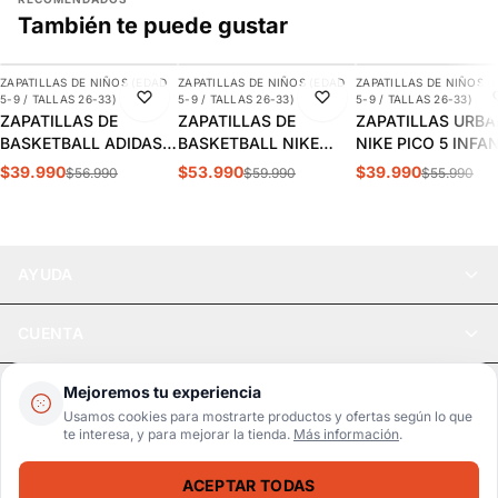
También te puede gustar
AGREGAR
AGREGAR
AGREGAR
ZAPATILLAS DE NIÑOS (EDAD
ZAPATILLAS DE NIÑOS (EDAD
ZAPATILLAS DE NIÑOS (
-30%
-10%
-29%
5-9 / TALLAS 26-33)
5-9 / TALLAS 26-33)
5-9 / TALLAS 26-33)
ZAPATILLAS DE
ZAPATILLAS DE
ZAPATILLAS URB
BASKETBALL ADIDAS
BASKETBALL NIKE
NIKE PICO 5 INFA
CROSS EM UP 5K
TEAM HUSTLE D 12 PS
AR4161-100
$39.990
$53.990
$39.990
$56.990
$59.990
$55.990
INFANTIL | GY2874
INFANTIL HF6280-400
AYUDA
CUENTA
LEGAL
Mejoremos tu experiencia
Usamos cookies para mostrarte productos y ofertas según lo que
te interesa, y para mejorar la tienda.
Más información
.
Pago seguro
SSL / Datos protegidos
ACEPTAR TODAS
Realsport © 2026