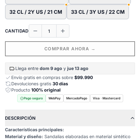
32 CL / 2Y US / 21 CM
33 CL / 3Y US / 22 CM
CANTIDAD
COMPRAR AHORA →
Llega entre
dom 9 ago
y
jue 13 ago
Envío gratis en compras sobre
$99.990
Devoluciones gratis
30 días
Producto
100% original
Pago seguro
WebPay
MercadoPago
Visa · Mastercard
DESCRIPCIÓN
Características principales:
Material y diseño:
Sandalias elaboradas en material sintético