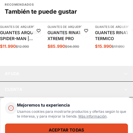
RECOMENDADOS
También te puede gustar
AGREGAR
AGREGAR
AGREGAR
GUANTES DE ARQUERO
GUANTES DE ARQUERO
GUANTES DE ARQUERO
-8%
-9%
-11%
GUANTES ARQUERO
GUANTES RINAT
GUANTES RINAT
SPIDER-MAN |
XTREME PRO
TERMICO
SPJSSS24063
$11.990
$85.990
$15.990
$12.990
$94.990
$17.990
AYUDA
CUENTA
LEGAL
Mejoremos tu experiencia
Usamos cookies para mostrarte productos y ofertas según lo que
te interesa, y para mejorar la tienda.
Más información
.
Pago seguro
SSL / Datos protegidos
ACEPTAR TODAS
Realsport © 2026