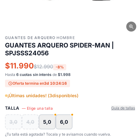
GUANTES DE ARQUERO
·
HOMBRE
GUANTES ARQUERO SPIDER-MAN |
SPJSSS24056
$11.990
$12.990
-8%
Hasta
6 cuotas sin interés
de
$1.998
Oferta termina en
3d 10:24:15
¡Últimas unidades! (
3
disponibles)
TALLA
Guía de tallas
— Elige una talla
3,0
4,0
5,0
6,0
¿Tu talla está agotada? Tocala y te avisamos cuando vuelva.