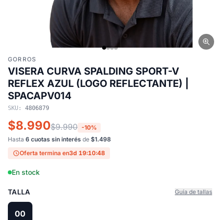
GORROS
VISERA CURVA SPALDING SPORT-V
REFLEX AZUL (LOGO REFLECTANTE) |
SPACAPV014
SKU:
4806879
$8.990
$9.990
-10%
Hasta
6 cuotas sin interés
de
$1.498
Oferta termina en
3d 19:10:47
En stock
TALLA
Guía de tallas
00