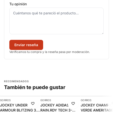
Tu opinión
Enviar reseña
Verificamos tu compra y la reseña pasa por moderación.
RECOMENDADOS
También te puede gustar
AGREGAR
AGREGAR
AGREGAR
GORROS
GORROS
GORROS
-10%
-10%
-15%
JOCKEY UNDER
JOCKEY ADIDAS
JOCKEY CHAMPI
ARMOUR BLITZING 3.0
RAIN.RDY TECH 3-
VERDE AMERITAGE