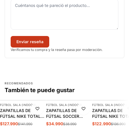
Enviar reseña
Verificamos tu compra y la reseña pasa por moderación.
RECOMENDADOS
También te puede gustar
AGREGAR
AGREGAR
AGREGAR
FÚTBOL SALA (INDOOR)
FÚTBOL SALA (INDOOR)
FÚTBOL SALA (INDOOR)
-10%
-10%
-10%
ZAPATILLAS DE
ZAPATILLAS DE
ZAPATILLAS DE
FÚTSAL NIKE TOTAL
FÚTSAL SOCCER
FÚTSAL NIKE TOT
90 ADULTO | HQ2851-
ADULTO | SI-01
90 UNISEX | IB5666-
$127.990
$34.990
$122.990
$141.990
$38.990
$136.990
002
401