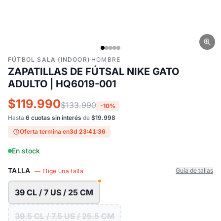
FÚTBOL SALA (INDOOR)
·
HOMBRE
ZAPATILLAS DE FÚTSAL NIKE GATO
ADULTO | HQ6019-001
$119.990
$133.990
-10%
Hasta
6 cuotas sin interés
de
$19.998
Oferta termina en
3d 23:41:35
En stock
TALLA
Guía de tallas
— Elige una talla
39 CL / 7 US / 25 CM
39.5 CL / 7.5 US / 25.5 CM