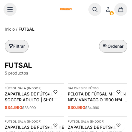
Ir al contenido
Inicio
/
FUTSAL
Filtrar
Ordenar
FUTSAL
5 productos
AGREGAR
AGREGAR
FÚTBOL SALA (INDOOR)
BALONES DE FÚTBOL
-10%
-11%
ZAPATILLAS DE FÚTSAL
PELOTA DE FÚTSAL MOLTEN
SOCCER ADULTO | SI-01
NEW VANTAGGIO 1900 N°4 |
MO22217
$34.990
$30.990
$38.990
$34.990
AGREGAR
AGREGAR
FÚTBOL SALA (INDOOR)
FÚTBOL SALA (INDOOR)
-10%
-13%
ZAPATILLAS DE FÚTSAL NIKE
ZAPATILLAS DE FÚTSAL