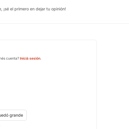
 ¡sé el primero en dejar tu opinión!
enés cuenta?
Iniciá sesión
.
uedó grande
.