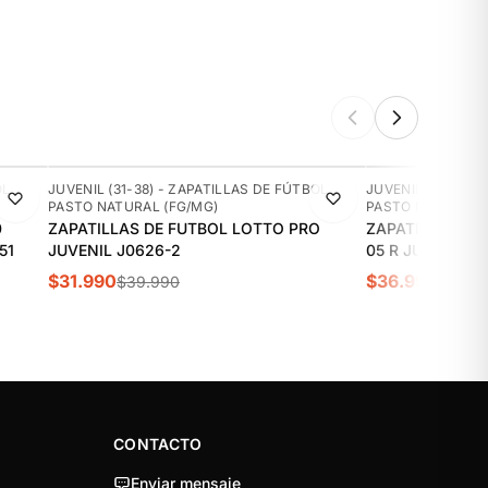
-20%
-14%
OL
JUVENIL (31-38) - ZAPATILLAS DE FÚTBOL
JUVENIL (31-38) 
PASTO NATURAL (FG/MG)
PASTO NATURAL (
0
ZAPATILLAS DE FUTBOL LOTTO PRO
ZAPATILLAS DE
51
JUVENIL J0626-2
05 R JUVENIL |
$31.990
$36.990
$39.990
$42.9
CONTACTO
Enviar mensaje