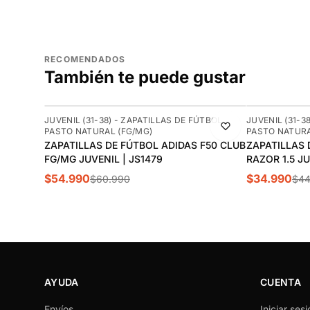
RECOMENDADOS
También te puede gustar
-10%
-22%
JUVENIL (31-38) - ZAPATILLAS DE FÚTBOL
JUVENIL (31-3
PASTO NATURAL (FG/MG)
PASTO NATURA
ZAPATILLAS DE FÚTBOL ADIDAS F50 CLUB
ZAPATILLAS 
FG/MG JUVENIL | JS1479
RAZOR 1.5 J
$54.990
$34.990
$60.990
$44
AYUDA
CUENTA
Envíos
Iniciar sesi