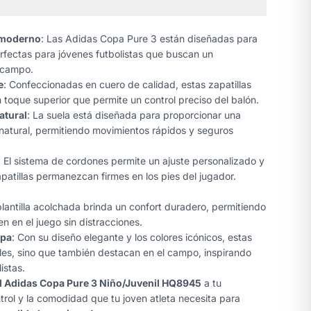
 moderno
: Las Adidas Copa Pure 3 están diseñadas para
erfectas para jóvenes futbolistas que buscan un
l campo.
e
: Confeccionadas en cuero de calidad, estas zapatillas
toque superior que permite un control preciso del balón.
atural
: La suela está diseñada para proporcionar una
natural, permitiendo movimientos rápidos y seguros
: El sistema de cordones permite un ajuste personalizado y
atillas permanezcan firmes en los pies del jugador.
plantilla acolchada brinda un confort duradero, permitiendo
n en el juego sin distracciones.
opa
: Con su diseño elegante y los colores icónicos, estas
ales, sino que también destacan en el campo, inspirando
istas.
ol Adidas Copa Pure 3 Niño/Juvenil HQ8945
a tu
rol y la comodidad que tu joven atleta necesita para