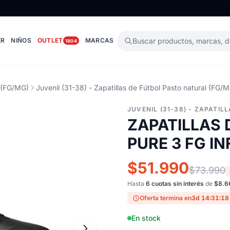
ER
NIÑOS
OUTLET
MARCAS
Buscar productos, marcas, 
1804
l (FG/MG)
Juvenil (31-38) - Zapatillas de Fútbol Pasto natural (FG/
JUVENIL (31-38) - ZAPATI
ZAPATILLAS 
PURE 3 FG IN
$51.990
$73.990
Hasta
6 cuotas sin interés
de
$8.6
Oferta termina en
3d 14:31:17
En stock