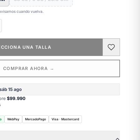
e avisamos cuando vuelva.
ECCIONA UNA TALLA
COMPRAR AHORA →
sáb 15 ago
obre
$99.990
s
o
WebPay
MercadoPago
Visa · Mastercard