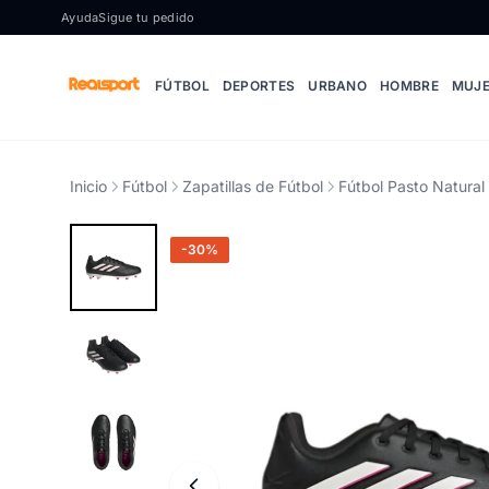
Ir al contenido
Ayuda
Sigue tu pedido
FÚTBOL
DEPORTES
URBANO
HOMBRE
MUJ
Inicio
Fútbol
Zapatillas de Fútbol
Fútbol Pasto Natura
-30%