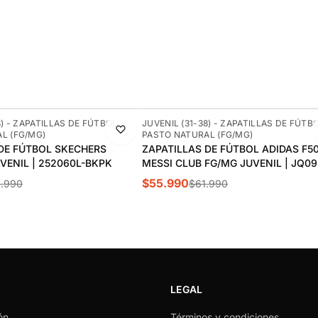
-10%
8) - ZAPATILLAS DE FÚTBOL
JUVENIL (31-38) - ZAPATILLAS DE FÚTB
L (FG/MG)
PASTO NATURAL (FG/MG)
DE FÚTBOL SKECHERS
ZAPATILLAS DE FÚTBOL ADIDAS F5
UVENIL | 252060L-BKPK
MESSI CLUB FG/MG JUVENIL | JQ09
$55.990
.990
$61.990
LEGAL
ón
Términos y condiciones