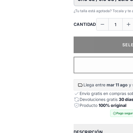
¿Tu talla está agotada? Tocala y t
CANTIDAD
SEL
Llega entre
mar 11 ago
y
Envío gratis en compras s
Devoluciones gratis
30 día
Producto
100% original
Pago segur
DESCRIPCIÓN