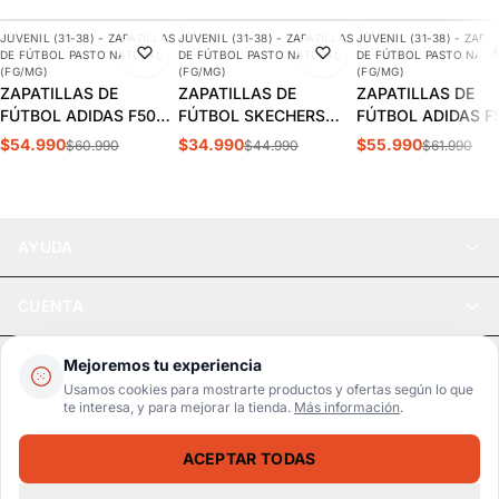
JUVENIL (31-38) - ZAPATILLAS
JUVENIL (31-38) - ZAPATILLAS
JUVENIL (31-38) - ZAPA
-10%
-22%
-10%
DE FÚTBOL PASTO NATURAL
DE FÚTBOL PASTO NATURAL
DE FÚTBOL PASTO NATU
(FG/MG)
(FG/MG)
(FG/MG)
ZAPATILLAS DE
ZAPATILLAS DE
ZAPATILLAS DE
FÚTBOL ADIDAS F50
FÚTBOL SKECHERS
FÚTBOL ADIDAS F
CLUB FG/MG JUVENIL |
RAZOR 1.5 JUVENIL |
MESSI CLUB FG/M
$54.990
$34.990
$55.990
$60.990
$44.990
$61.990
JS1479
252060L-BKPK
JUVENIL | JQ0951
AYUDA
CUENTA
LEGAL
Mejoremos tu experiencia
Usamos cookies para mostrarte productos y ofertas según lo que
te interesa, y para mejorar la tienda.
Más información
.
Pago seguro
SSL / Datos protegidos
ACEPTAR TODAS
Realsport © 2026
ZAPATILLAS DE FÚTBOL ADIDAS CRAZYFAST.4 INFANTIL/JUVENIL | IE1587
SELECCIONA UNA TALLA