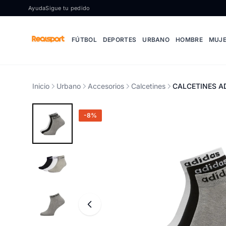
Ir al contenido
Ayuda
Sigue tu pedido
FÚTBOL
DEPORTES
URBANO
HOMBRE
MUJ
Inicio
Urbano
Accesorios
Calcetines
CALCETINES AD
-8%