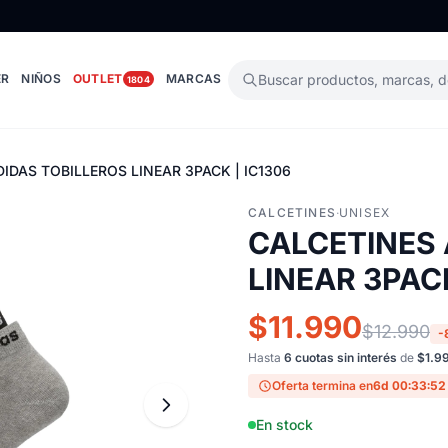
ER
NIÑOS
OUTLET
MARCAS
Buscar productos, marcas, 
1804
IDAS TOBILLEROS LINEAR 3PACK | IC1306
CALCETINES
·
UNISEX
CALCETINES 
LINEAR 3PACK
$11.990
$12.990
-
Hasta
6 cuotas sin interés
de
$1.9
Oferta termina en
6d 00:33:51
En stock