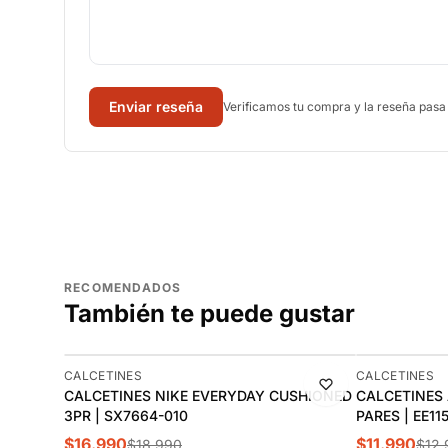
Enviar reseña
Verificamos tu compra y la reseña pasa
RECOMENDADOS
También te puede gustar
-11%
-8%
CALCETINES
CALCETINES
CALCETINES NIKE EVERYDAY CUSHIONED
CALCETINES 
3PR | SX7664-010
PARES | EE115
$16.990
$11.990
$18.990
$12.