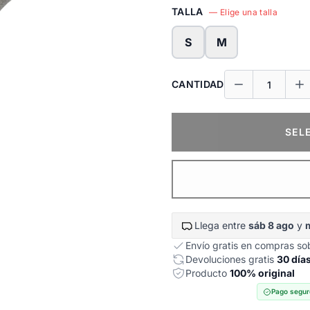
TALLA
— Elige una talla
S
M
CANTIDAD
SEL
Llega entre
sáb 8 ago
y
Envío gratis en compras s
Devoluciones gratis
30 día
Producto
100% original
Pago segur