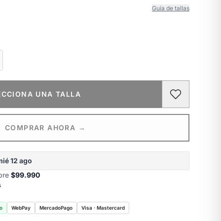
Guía de tallas
ECCIONA UNA TALLA
COMPRAR AHORA →
mié 12 ago
obre
$99.990
s
o
WebPay
MercadoPago
Visa · Mastercard