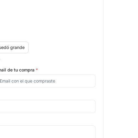
uedó grande
.
ail de tu compra
*