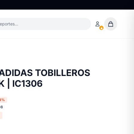
deportes…
ADIDAS TOBILLEROS
 | IC1306
8%
98