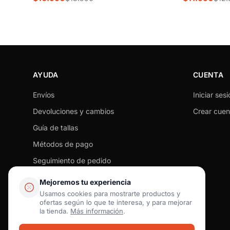
AYUDA
CUENTA
Envíos
Iniciar sesi
Devoluciones y cambios
Crear cuen
Guía de tallas
Métodos de pago
Seguimiento de pedido
Preguntas frecuentes
Mejoremos tu experiencia
Tiendas físicas
Usamos cookies para mostrarte productos y
ofertas según lo que te interesa, y para mejorar
Contacto
la tienda.
Más información
.