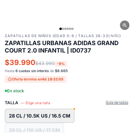
ZAPATILLAS DE NIÑOS (EDAD 5-9 / TALLAS 26-33)
·
NIÑO
ZAPATILLAS URBANAS ADIDAS GRAND
COURT 2.0 INFANTIL | ID0737
$39.990
$43.990
-9%
Hasta
6 cuotas sin interés
de
$6.665
Oferta termina en
4d 18:32:04
En stock
TALLA
Guía de tallas
— Elige una talla
28 CL / 10.5K US / 16.5 CM
29 CL / 11K US / 17 CM