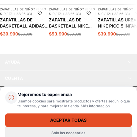
ZAPATILLAS DE NIÑOS (EDAD
ZAPATILLAS DE NIÑOS (EDAD
ZAPATILLAS DE NIÑOS (
-30%
-10%
-29%
5-9 / TALLAS 26-33)
5-9 / TALLAS 26-33)
5-9 / TALLAS 26-33)
ZAPATILLAS DE
ZAPATILLAS DE
ZAPATILLAS URB
BASKETBALL ADIDAS
BASKETBALL NIKE
NIKE PICO 5 INFA
CROSS EM UP 5K
TEAM HUSTLE D 12 PS
AR4161-100
$39.990
$53.990
$39.990
$56.990
$59.990
$55.990
INFANTIL | GY2874
INFANTIL HF6280-400
AYUDA
CUENTA
LEGAL
Mejoremos tu experiencia
Usamos cookies para mostrarte productos y ofertas según lo que
te interesa, y para mejorar la tienda.
Más información
.
Pago seguro
SSL / Datos protegidos
ACEPTAR TODAS
Realsport © 2026
ZAPATILLAS URBANAS ADIDAS GRAND COURT 2.0 INFANTIL | ID0737
SELECCIONA UNA TALLA
$39.990
$43.990
Solo las necesarias
WebPay
MercadoPago
Tarjetas