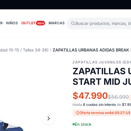
ER
NIÑOS
OUTLET
MARCAS
Buscar productos, marcas, 
1804
Edad 10-15 / Tallas 34-38)
ZAPATILLAS URBANAS ADIDAS BREAK S
ZAPATILLAS JUVENILES (EDA
ZAPATILLAS
START MID JU
$47.990
$56.990
Hasta
6 cuotas sin interés
de
$7.9
Oferta termina en
4d 05:27:14
En stock