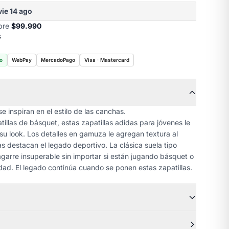
vie 14 ago
obre
$99.990
s
o
WebPay
MercadoPago
Visa · Mastercard
se inspiran en el estilo de las canchas.
tillas de básquet, estas zapatillas adidas para jóvenes le
su look. Los detalles en gamuza le agregan textura al
as destacan el legado deportivo. La clásica suela tipo
garre insuperable sin importar si están jugando básquet o
udad. El legado continúa cuando se ponen estas zapatillas.