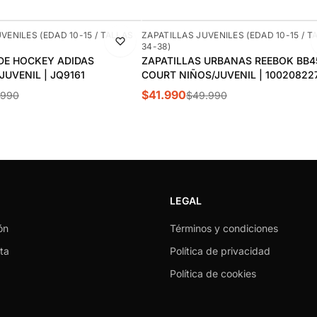
-16%
VENILES (EDAD 10-15 / TALLAS
ZAPATILLAS JUVENILES (EDAD 10-15 / T
34-38)
DE HOCKEY ADIDAS
ZAPATILLAS URBANAS REEBOK BB4
UVENIL | JQ9161
COURT NIÑOS/JUVENIL | 10020822
$41.990
.990
$49.990
LEGAL
ón
Términos y condiciones
ta
Política de privacidad
Política de cookies