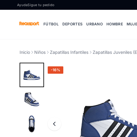
Ir al contenido
Ayuda
Sigue tu pedido
FÚTBOL
DEPORTES
URBANO
HOMBRE
MUJ
Inicio
Niños
Zapatillas Infantiles
Zapatillas Juveniles (
-16%