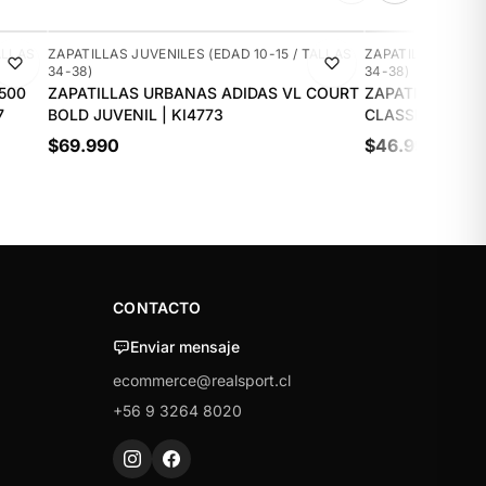
NUEVO
NUEVO
ALLAS
ZAPATILLAS JUVENILES (EDAD 10-15 / TALLAS
ZAPATILLAS JUVEN
34-38)
34-38)
500
ZAPATILLAS URBANAS ADIDAS VL COURT
ZAPATILLAS UR
7
BOLD JUVENIL | KI4773
CLASSIC JUVENI
$69.990
$46.990
CONTACTO
Enviar mensaje
ecommerce@realsport.cl
+56 9 3264 8020