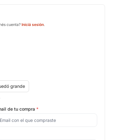
enés cuenta?
Iniciá sesión
.
uedó grande
.
ail de tu compra
*