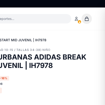
deportes…
TART MID JUVENIL | IH7978
D 10-15 / TALLAS 34-38)
·
NIÑO
 URBANAS ADIDAS BREAK
VENIL | IH7978
-16%
98