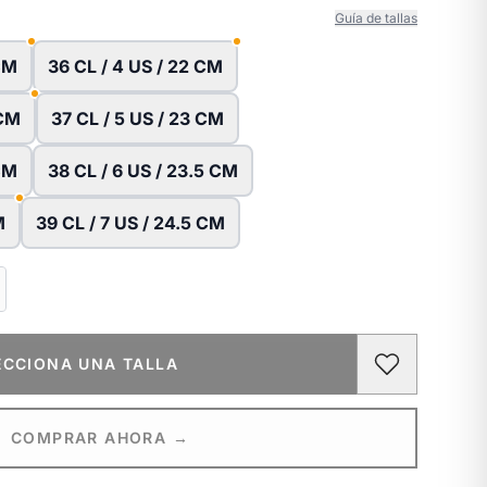
Guía de tallas
 CM
36 CL / 4 US / 22 CM
 CM
37 CL / 5 US / 23 CM
 CM
38 CL / 6 US / 23.5 CM
M
39 CL / 7 US / 24.5 CM
ECCIONA UNA TALLA
COMPRAR AHORA →