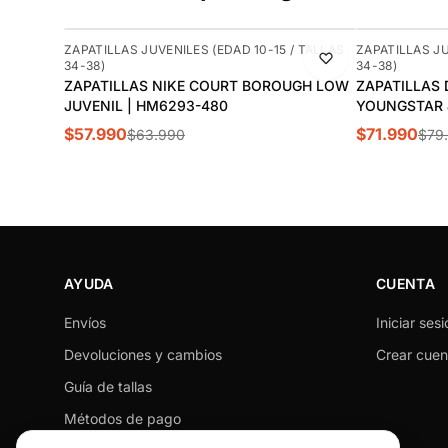
-9%
-10%
ZAPATILLAS JUVENILES (EDAD 10-15 / TALLAS
ZAPATILLAS JU
34-38)
34-38)
ZAPATILLAS NIKE COURT BOROUGH LOW
ZAPATILLAS 
JUVENIL | HM6293-480
YOUNGSTAR J
$57.990
$71.990
$63.990
$79
AYUDA
CUENTA
Envíos
Iniciar sesi
Devoluciones y cambios
Crear cuen
Guía de tallas
Métodos de pago