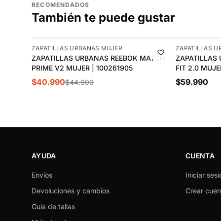
RECOMENDADOS
También te puede gustar
-9%
ZAPATILLAS URBANAS MUJER
ZAPATILLAS 
ZAPATILLAS URBANAS REEBOK MATCH
ZAPATILLAS
PRIME V2 MUJER | 100261905
FIT 2.0 MUJE
$40.990
$59.990
$44.990
AYUDA
CUENTA
Envíos
Iniciar sesi
Devoluciones y cambios
Crear cuen
Guía de tallas