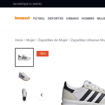
Ir al contenido
Ayuda
Sigue tu pedido
FÚTBOL
DEPORTES
URBANO
HOMBRE
MUJ
Inicio
Mujer
Zapatillas de Mujer
Zapatillas Urbanas Mu
-10%