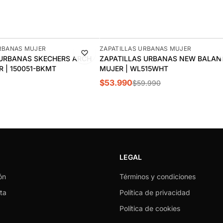
-10%
URBANAS MUJER
ZAPATILLAS URBANAS MUJER
 URBANAS SKECHERS ARCH
ZAPATILLAS URBANAS NEW BALANC
R | 150051-BKMT
MUJER | WL515WHT
$53.990
$59.990
LEGAL
ón
Términos y condiciones
ta
Política de privacidad
Política de cookies