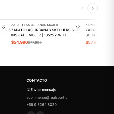
-29%
-11%
ZAPATILLAS URBANAS MUJER
ZAPATILLAS URB
E 515
ZAPATILLAS URBANAS SKECHERS SLIPS-
ZAPATILLAS UR
INS JADE MUJER | 185222-WHT
S
$54.990
$57.990
$77.990
$64.9
CONTACTO
Enviar mensaje
ecommerce@realsport.cl
+56 9 3264 8020