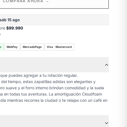
COMPRAR AHORA →
sáb 15 ago
obre
$99.990
s
o
WebPay
MercadoPago
Visa · Mastercard
s que puedes agregar a tu rotación regular.
o del tiempo, estas zapatillas adidas son elegantes y
ero suave y el forro interno brindan comodidad y la suela
ña en todas tus aventuras. La amortiguación Cloudfoam
día mientras recorres la ciudad o te relajas con un café en