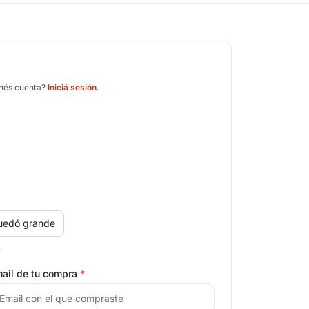
enés cuenta?
Iniciá sesión
.
uedó grande
.
ail de tu compra
*