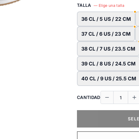
TALLA
— Elige una talla
36 CL / 5 US / 22 CM
37 CL / 6 US / 23 CM
38 CL / 7 US / 23.5 CM
39 CL / 8 US / 24.5 CM
40 CL / 9 US / 25.5 CM
CANTIDAD
SEL