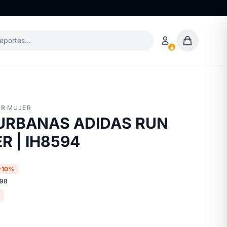
deportes…
ER
·
MUJER
 URBANAS ADIDAS RUN
R | IH8594
-10%
998