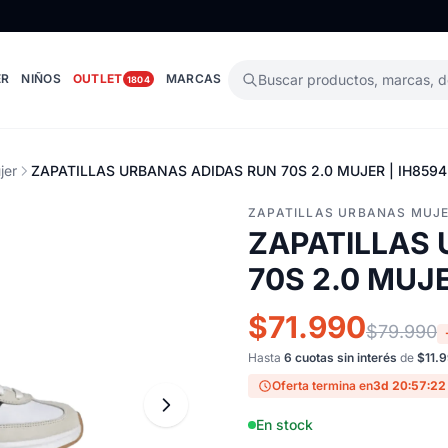
ER
NIÑOS
OUTLET
MARCAS
Buscar productos, marcas, 
1804
jer
ZAPATILLAS URBANAS ADIDAS RUN 70S 2.0 MUJER | IH8594
ZAPATILLAS URBANAS MUJ
ZAPATILLAS
70S 2.0 MUJE
$71.990
$79.990
Hasta
6 cuotas sin interés
de
$11.
Oferta termina en
3d 20:57:21
En stock