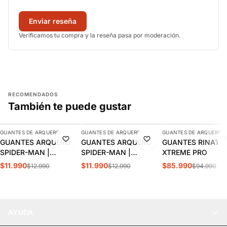
Enviar reseña
Verificamos tu compra y la reseña pasa por moderación.
RECOMENDADOS
También te puede gustar
AGREGAR
AGREGAR
AGREGAR
GUANTES DE ARQUERO
GUANTES DE ARQUERO
GUANTES DE ARQUERO
-8%
-8%
-9%
GUANTES ARQUERO
GUANTES ARQUERO
GUANTES RINAT
SPIDER-MAN |
SPIDER-MAN |
XTREME PRO
SPJSSS24056
SPJSSS24063
$11.990
$11.990
$85.990
$12.990
$12.990
$94.990
AYUDA