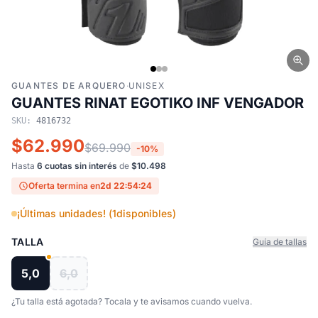
GUANTES DE ARQUERO
·
UNISEX
GUANTES RINAT EGOTIKO INF VENGADOR
SKU:
4816732
$62.990
$69.990
-10%
Hasta
6 cuotas sin interés
de
$10.498
Oferta termina en
2d 22:54:23
¡Últimas unidades! (
1
disponibles)
TALLA
Guía de tallas
5,0
6,0
¿Tu talla está agotada? Tocala y te avisamos cuando vuelva.