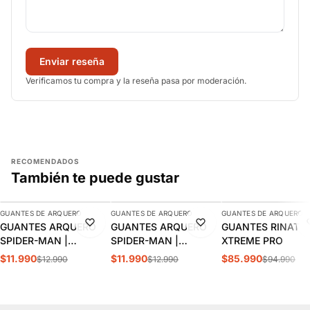
Enviar reseña
Verificamos tu compra y la reseña pasa por moderación.
RECOMENDADOS
También te puede gustar
AGREGAR
AGREGAR
AGREGAR
GUANTES DE ARQUERO
GUANTES DE ARQUERO
GUANTES DE ARQUERO
-8%
-8%
-9%
GUANTES ARQUERO
GUANTES ARQUERO
GUANTES RINAT
SPIDER-MAN |
SPIDER-MAN |
XTREME PRO
SPJSSS24056
SPJSSS24063
$11.990
$11.990
$85.990
$12.990
$12.990
$94.990