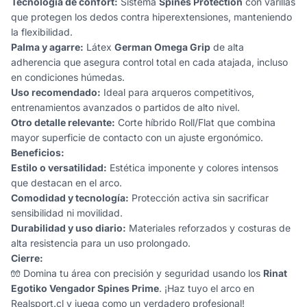
Tecnología de confort:
Sistema
Spines Protection
con varillas
que protegen los dedos contra hiperextensiones, manteniendo
la flexibilidad.
Palma y agarre:
Látex
German Omega Grip
de alta
adherencia que asegura control total en cada atajada, incluso
en condiciones húmedas.
Uso recomendado:
Ideal para arqueros competitivos,
entrenamientos avanzados o partidos de alto nivel.
Otro detalle relevante:
Corte híbrido Roll/Flat que combina
mayor superficie de contacto con un ajuste ergonómico.
Beneficios:
Estilo o versatilidad:
Estética imponente y colores intensos
que destacan en el arco.
Comodidad y tecnología:
Protección activa sin sacrificar
sensibilidad ni movilidad.
Durabilidad y uso diario:
Materiales reforzados y costuras de
alta resistencia para un uso prolongado.
Cierre:
🧤 Domina tu área con precisión y seguridad usando los
Rinat
Egotiko Vengador Spines Prime
. ¡Haz tuyo el arco en
Realsport.cl y juega como un verdadero profesional!