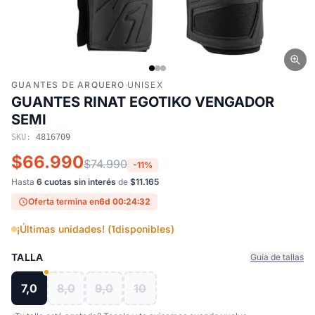
GUANTES DE ARQUERO
·
UNISEX
GUANTES RINAT EGOTIKO VENGADOR
SEMI
SKU:
4816709
$66.990
$74.990
-11%
Hasta
6 cuotas sin interés
de
$11.165
Oferta termina en
6d 00:24:31
¡Últimas unidades! (
1
disponibles)
TALLA
Guía de tallas
7,0
8,0
9,0
10