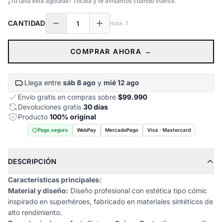
¿Tu talla está agotada? Tocala y te avisamos cuando vuelva.
CANTIDAD
máx.
1
COMPRAR AHORA →
Llega entre
sáb 8 ago
y
mié 12 ago
Envío gratis en compras sobre
$99.990
Devoluciones gratis
30 días
Producto
100% original
Pago seguro
WebPay
MercadoPago
Visa · Mastercard
DESCRIPCIÓN
Características principales:
Material y diseño:
Diseño profesional con estética tipo cómic
inspirado en superhéroes, fabricado en materiales sintéticos de
alto rendimiento.