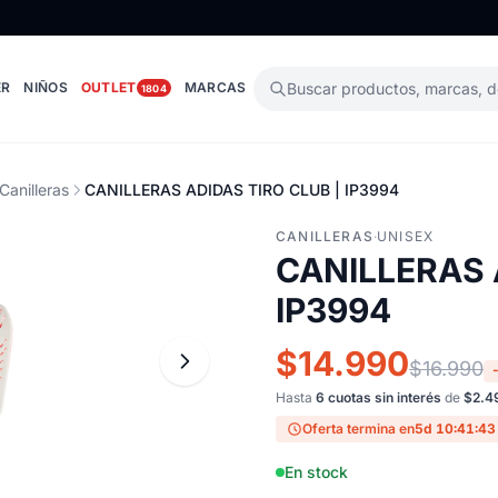
ER
NIÑOS
OUTLET
MARCAS
Buscar productos, marcas, 
1804
Canilleras
CANILLERAS ADIDAS TIRO CLUB | IP3994
CANILLERAS
·
UNISEX
CANILLERAS 
IP3994
$14.990
$16.990
Hasta
6 cuotas sin interés
de
$2.4
Oferta termina en
5d 10:41:42
En stock