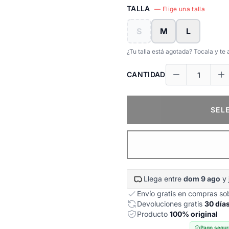
TALLA
— Elige una talla
S
M
L
¿Tu talla está agotada? Tocala y t
CANTIDAD
SEL
Llega entre
dom 9 ago
y
Envío gratis en compras s
Devoluciones gratis
30 día
Producto
100% original
Pago segur