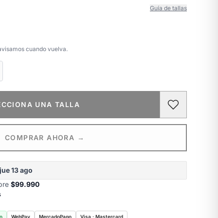
Guía de tallas
e avisamos cuando vuelva.
ECCIONA UNA TALLA
COMPRAR AHORA →
jue 13 ago
obre
$99.990
s
o
WebPay
MercadoPago
Visa · Mastercard