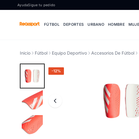
Ir al contenido
Ayuda
Sigue tu pedido
FÚTBOL
DEPORTES
URBANO
HOMBRE
MUJ
Inicio
Fútbol
Equipo Deportivo
Accesorios De Fútbol
-12%