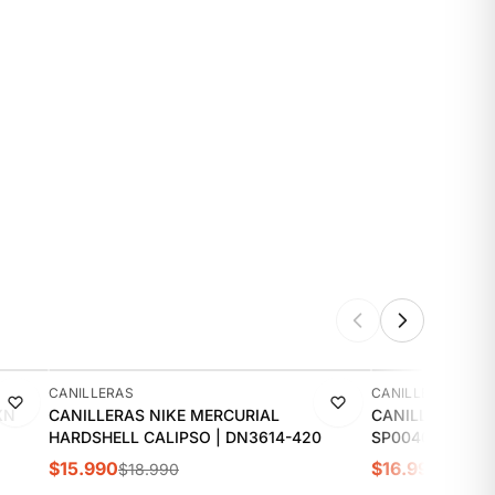
-16%
-11%
CANILLERAS
CANILLERAS
XN
CANILLERAS NIKE MERCURIAL
CANILLERAS NI
HARDSHELL CALIPSO | DN3614-420
SP0040-009
$15.990
$16.990
$18.990
$18.99