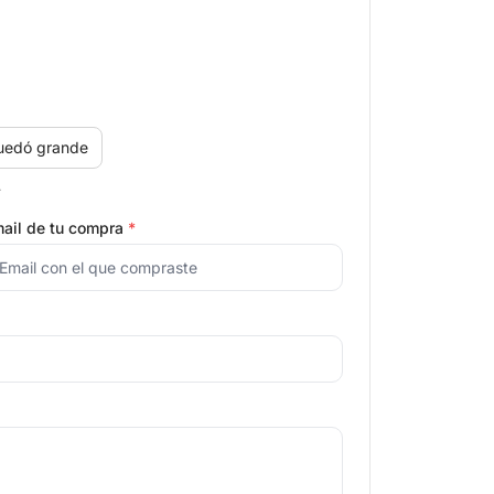
uedó grande
.
ail de tu compra
*