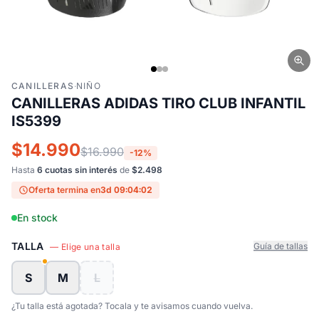
CANILLERAS
·
NIÑO
CANILLERAS ADIDAS TIRO CLUB INFANTIL
IS5399
$14.990
$16.990
-12%
Hasta
6 cuotas sin interés
de
$2.498
Oferta termina en
3d 09:04:01
En stock
TALLA
Guía de tallas
— Elige una talla
S
M
L
¿Tu talla está agotada? Tocala y te avisamos cuando vuelva.