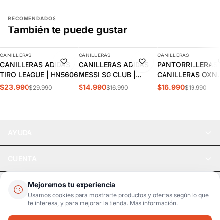
RECOMENDADOS
También te puede gustar
AGREGAR
AGREGAR
AGREGAR
CANILLERAS
CANILLERAS
CANILLERAS
-20%
-12%
-15%
CANILLERAS ADIDAS
CANILLERAS ADIDAS
PANTORRILLERAS 
TIRO LEAGUE | HN5606
MESSI SG CLUB |
CANILLERAS OXN
KA7857
ADULTO OXACON
$23.990
$14.990
$16.990
$29.990
$16.990
$19.990
AYUDA
CUENTA
LEGAL
Mejoremos tu experiencia
Usamos cookies para mostrarte productos y ofertas según lo que
te interesa, y para mejorar la tienda.
Más información
.
Pago seguro
SSL / Datos protegidos