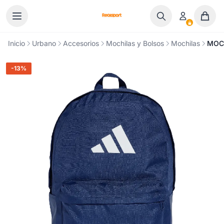
Ir al contenido
Inicio
Urbano
Accesorios
Mochilas y Bolsos
Mochilas
MOCH
-13%