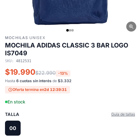
MOCHILAS
·
UNISEX
MOCHILA ADIDAS CLASSIC 3 BAR LOGO
IS7049
SKU:
4812531
$19.990
$22.990
-13%
Hasta
6 cuotas sin interés
de
$3.332
Oferta termina en
2d 12:39:30
En stock
TALLA
Guía de tallas
00