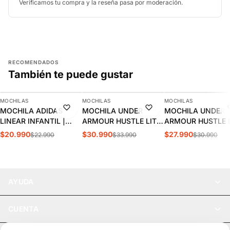
Verificamos tu compra y la reseña pasa por moderación.
RECOMENDADOS
También te puede gustar
AGREGAR
AGREGAR
AGREGAR
MOCHILAS
MOCHILAS
MOCHILAS
-9%
-9%
-10%
MOCHILA ADIDAS
MOCHILA UNDER
MOCHILA UNDER
LINEAR INFANTIL |
ARMOUR HUSTLE LITE
ARMOUR HUSTLE L
KC3138
| 6000399-603
1364180-012
$20.990
$30.990
$27.990
$22.990
$33.990
$30.990
AYUDA
CUENTA