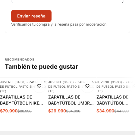
Enviar reseña
Verificamos tu compra y la reseña pasa por moderación.
RECOMENDADOS
También te puede gustar
AGREGAR
AGREGAR
AGREGAR
JUVENIL (31-38) - ZAPATILLAS
JUVENIL (31-38) - ZAPATILLAS
JUVENIL (31-38) - ZAPA
-10%
-14%
-22%
DE FÚTBOL PASTO SINTÉTICO
DE FÚTBOL PASTO SINTÉTICO
DE FÚTBOL PASTO SINT
(TF)
(TF)
(TF)
ZAPATILLAS DE
ZAPATILLAS DE
ZAPATILLAS DE
BABYFÚTBOL NIKE
BABYFÚTBOL UMBRO
BABYFÚTBOL
VAPOR 16 ACADEMY
CLASSICO XII JUVENIL
SKECHERS RAZOR 
$79.990
$29.990
$34.990
$88.990
$34.990
$44.990
KYLIAN MBAPPÉ TF
| 82019U-1KP
JUVENIL | 252061L
JUVENIL | FQ8285-500
WTQP