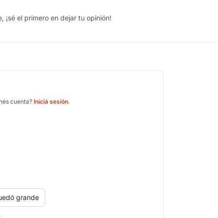
 ¡sé el primero en dejar tu opinión!
enés cuenta?
Iniciá sesión
.
uedó grande
.