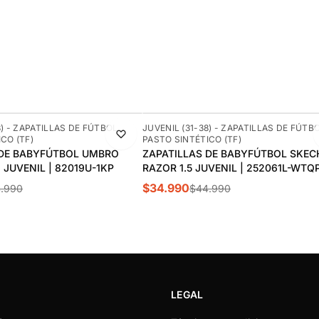
-22%
8) - ZAPATILLAS DE FÚTBOL
JUVENIL (31-38) - ZAPATILLAS DE FÚTB
CO (TF)
PASTO SINTÉTICO (TF)
 DE BABYFÚTBOL UMBRO
ZAPATILLAS DE BABYFÚTBOL SKEC
 JUVENIL | 82019U-1KP
RAZOR 1.5 JUVENIL | 252061L-WTQ
$34.990
.990
$44.990
LEGAL