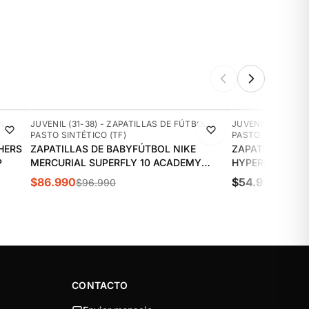
-10%
NUEVO
OL
JUVENIL (31-38) - ZAPATILLAS DE FÚTBOL
JUVENIL (31-38) 
PASTO SINTÉTICO (TF)
PASTO SINTÉTICO 
HERS
ZAPATILLAS DE BABYFÚTBOL NIKE
ZAPATILLAS DE
P
MERCURIAL SUPERFLY 10 ACADEMY
HYPERFAST CLUB
MBAPPÉ TF JUVENIL | HF3420-801
$86.990
$54.990
$96.990
CONTACTO