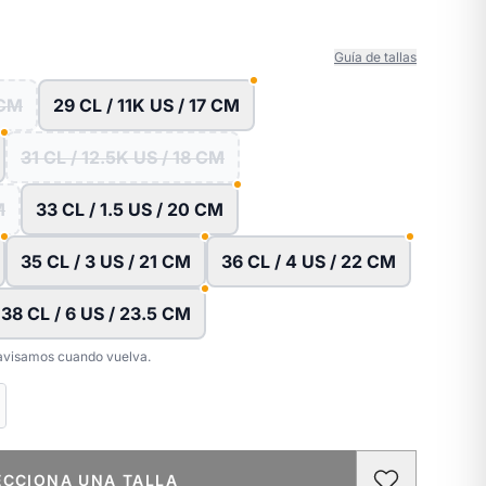
Guía de tallas
 CM
29 CL / 11K US / 17 CM
31 CL / 12.5K US / 18 CM
M
33 CL / 1.5 US / 20 CM
35 CL / 3 US / 21 CM
36 CL / 4 US / 22 CM
38 CL / 6 US / 23.5 CM
e avisamos cuando vuelva.
ECCIONA UNA TALLA