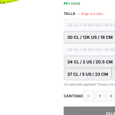
En stock
TALLA
— Elige una talla
28 CL / 10.5K US / 16.5
30 CL / 12K US / 18 CM
32 CL / 13.5K US / 19 C
34 CL / 2 US / 20.5 CM
37 CL / 5 US / 23 CM
¿Tu talla está agotada? Tocala y t
CANTIDAD
SEL