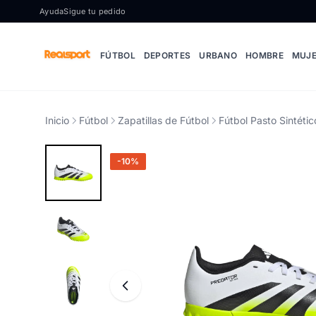
Ir al contenido
Ayuda
Sigue tu pedido
FÚTBOL
DEPORTES
URBANO
HOMBRE
MUJ
Inicio
Fútbol
Zapatillas de Fútbol
Fútbol Pasto Sintétic
-10%