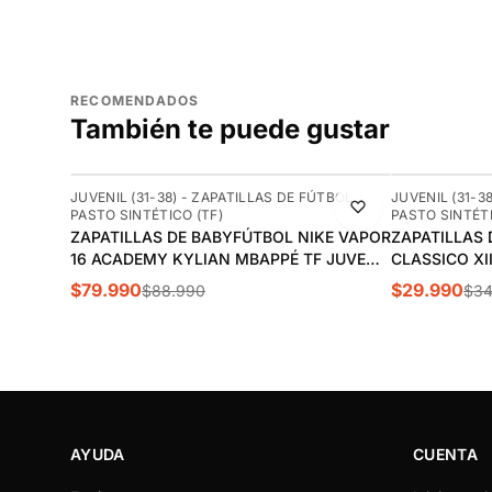
RECOMENDADOS
También te puede gustar
-10%
-14%
JUVENIL (31-38) - ZAPATILLAS DE FÚTBOL
JUVENIL (31-3
PASTO SINTÉTICO (TF)
PASTO SINTÉTI
ZAPATILLAS DE BABYFÚTBOL NIKE VAPOR
ZAPATILLAS
16 ACADEMY KYLIAN MBAPPÉ TF JUVENIL
CLASSICO XII
| FQ8285-500
$79.990
$29.990
$88.990
$34
AYUDA
CUENTA