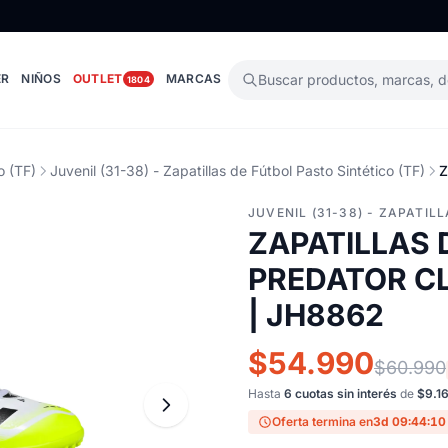
ER
NIÑOS
OUTLET
MARCAS
Buscar productos, marcas, 
1804
o (TF)
Juvenil (31-38) - Zapatillas de Fútbol Pasto Sintético (TF)
Z
JUVENIL (31-38) - ZAPATIL
ZAPATILLAS 
PREDATOR CL
| JH8862
$54.990
$60.990
Hasta
6 cuotas sin interés
de
$9.1
Oferta termina en
3d 09:44:09