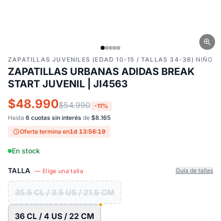
ZAPATILLAS JUVENILES (EDAD 10-15 / TALLAS 34-38)
·
NIÑO
ZAPATILLAS URBANAS ADIDAS BREAK
START JUVENIL | JI4563
$48.990
$54.990
-11%
Hasta
6 cuotas sin interés
de
$8.165
Oferta termina en
1d 13:56:18
En stock
TALLA
Guía de tallas
— Elige una talla
35.5 CL / 3.5 US / 21.5 CM
36 CL / 4 US / 22 CM