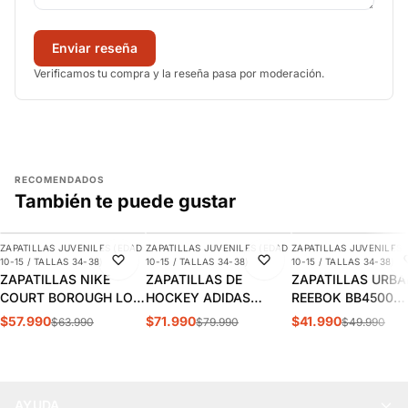
Enviar reseña
Verificamos tu compra y la reseña pasa por moderación.
RECOMENDADOS
También te puede gustar
AGREGAR
AGREGAR
AGREGAR
ZAPATILLAS JUVENILES (EDAD
ZAPATILLAS JUVENILES (EDAD
ZAPATILLAS JUVENILES 
-9%
-10%
-16%
10-15 / TALLAS 34-38)
10-15 / TALLAS 34-38)
10-15 / TALLAS 34-38)
ZAPATILLAS NIKE
ZAPATILLAS DE
ZAPATILLAS URB
COURT BOROUGH LOW
HOCKEY ADIDAS
REEBOK BB4500
JUVENIL | HM6293-
YOUNGSTAR JUVENIL |
COURT
$57.990
$71.990
$41.990
$63.990
$79.990
$49.990
480
JQ9161
NIÑOS/JUVENIL |
100208227
AYUDA