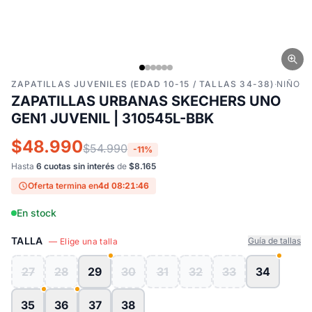
ZAPATILLAS JUVENILES (EDAD 10-15 / TALLAS 34-38)
·
NIÑO
ZAPATILLAS URBANAS SKECHERS UNO
GEN1 JUVENIL | 310545L-BBK
$48.990
$54.990
-11%
Hasta
6 cuotas sin interés
de
$8.165
Oferta termina en
4d 08:21:45
En stock
TALLA
Guía de tallas
— Elige una talla
27
28
29
30
31
32
33
34
35
36
37
38