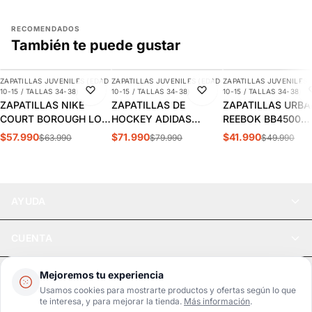
RECOMENDADOS
También te puede gustar
AGREGAR
AGREGAR
AGREGAR
ZAPATILLAS JUVENILES (EDAD
ZAPATILLAS JUVENILES (EDAD
ZAPATILLAS JUVENILES 
-9%
-10%
-16%
10-15 / TALLAS 34-38)
10-15 / TALLAS 34-38)
10-15 / TALLAS 34-38)
ZAPATILLAS NIKE
ZAPATILLAS DE
ZAPATILLAS URB
COURT BOROUGH LOW
HOCKEY ADIDAS
REEBOK BB4500
JUVENIL | HM6293-
YOUNGSTAR JUVENIL |
COURT
$57.990
$71.990
$41.990
$63.990
$79.990
$49.990
480
JQ9161
NIÑOS/JUVENIL |
100208227
AYUDA
CUENTA
LEGAL
Mejoremos tu experiencia
Usamos cookies para mostrarte productos y ofertas según lo que
te interesa, y para mejorar la tienda.
Más información
.