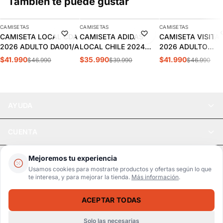
También te puede gustar
AGREGAR
AGREGAR
AGREGAR
CAMISETAS
CAMISETAS
CAMISETAS
-11%
-10%
-11%
CAMISETA LOCAL CDA
CAMISETA ADIDAS
CAMISETA VISITA
2026 ADULTO DA001/A
LOCAL CHILE 2024
2026 ADULTO
HOMBRE | IP8455
DA002/A
$41.990
$35.990
$41.990
$46.990
$39.990
$46.990
AYUDA
CUENTA
LEGAL
Mejoremos tu experiencia
Usamos cookies para mostrarte productos y ofertas según lo que
te interesa, y para mejorar la tienda.
Más información
.
Pago seguro
SSL / Datos protegidos
ACEPTAR TODAS
Realsport © 2026
CAMISETA ADIDAS LOCAL BOCA JUNIORS 25/26 HOMBRE | JJ4298
AGOTADO
$71.990
$84.990
Solo las necesarias
WebPay
MercadoPago
Tarjetas