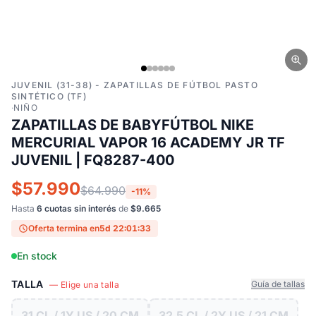
JUVENIL (31-38) - ZAPATILLAS DE FÚTBOL PASTO
SINTÉTICO (TF)
·
NIÑO
ZAPATILLAS DE BABYFÚTBOL NIKE
MERCURIAL VAPOR 16 ACADEMY JR TF
JUVENIL | FQ8287-400
$57.990
$64.990
-11%
Hasta
6 cuotas sin interés
de
$9.665
Oferta termina en
5d 22:01:32
En stock
TALLA
Guía de tallas
— Elige una talla
31 CL / 1Y US / 20 CM
32.5 CL / 2Y US / 21 CM