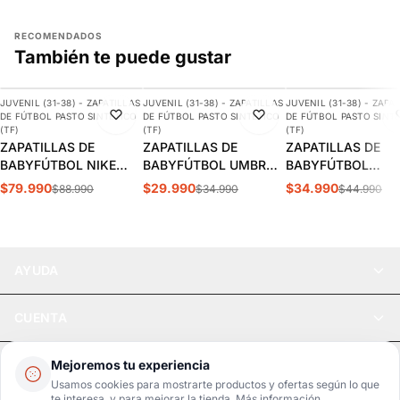
RECOMENDADOS
También te puede gustar
AGREGAR
AGREGAR
AGREGAR
JUVENIL (31-38) - ZAPATILLAS
JUVENIL (31-38) - ZAPATILLAS
JUVENIL (31-38) - ZAPA
-10%
-14%
-22%
DE FÚTBOL PASTO SINTÉTICO
DE FÚTBOL PASTO SINTÉTICO
DE FÚTBOL PASTO SINT
(TF)
(TF)
(TF)
ZAPATILLAS DE
ZAPATILLAS DE
ZAPATILLAS DE
BABYFÚTBOL NIKE
BABYFÚTBOL UMBRO
BABYFÚTBOL
VAPOR 16 ACADEMY
CLASSICO XII JUVENIL
SKECHERS RAZOR 
$79.990
$29.990
$34.990
$88.990
$34.990
$44.990
KYLIAN MBAPPÉ TF
| 82019U-1KP
JUVENIL | 252061L
JUVENIL | FQ8285-500
WTQP
AYUDA
CUENTA
LEGAL
Mejoremos tu experiencia
Usamos cookies para mostrarte productos y ofertas según lo que
te interesa, y para mejorar la tienda.
Más información
.