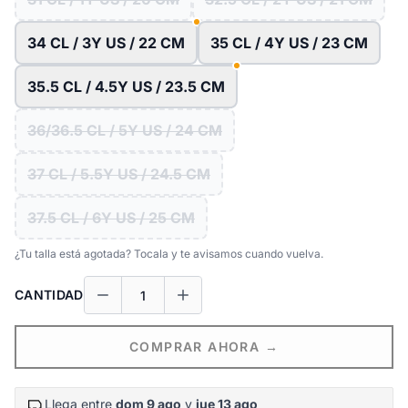
34 CL / 3Y US / 22 CM
35 CL / 4Y US / 23 CM
35.5 CL / 4.5Y US / 23.5 CM
36/36.5 CL / 5Y US / 24 CM
37 CL / 5.5Y US / 24.5 CM
37.5 CL / 6Y US / 25 CM
¿Tu talla está agotada? Tocala y te avisamos cuando vuelva.
CANTIDAD
COMPRAR AHORA →
Llega entre
dom 9 ago
y
jue 13 ago