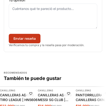
Tu opinión
Enviar reseña
Verificamos tu compra y la reseña pasa por moderación.
RECOMENDADOS
También te puede gustar
AGREGAR
AGREGAR
AGREGAR
CANILLERAS
CANILLERAS
CANILLERAS
-20%
-12%
-15%
CANILLERAS ADIDAS
CANILLERAS ADIDAS
PANTORRILLERAS 
TIRO LEAGUE | HN5606
MESSI SG CLUB |
CANILLERAS OXN
KA7857
ADULTO OXACON
$23.990
$14.990
$16.990