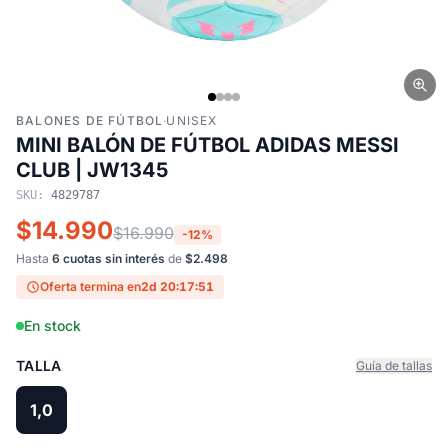
BALONES DE FÚTBOL
·
UNISEX
MINI BALÓN DE FÚTBOL ADIDAS MESSI
CLUB | JW1345
SKU:
4829787
$14.990
$16.990
-12%
Hasta
6 cuotas sin interés
de
$2.498
Oferta termina en
2d 20:17:50
En stock
TALLA
Guía de tallas
1,0