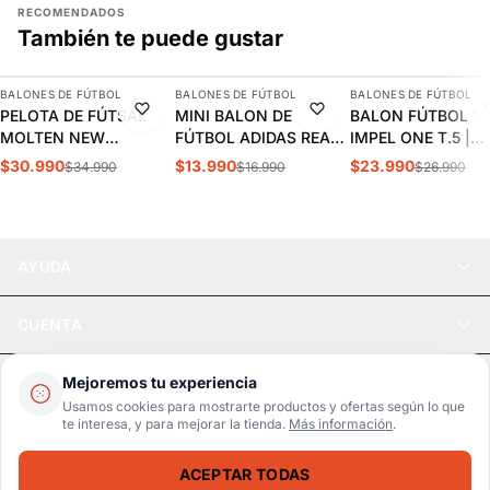
RECOMENDADOS
También te puede gustar
AGREGAR
AGREGAR
AGREGAR
BALONES DE FÚTBOL
BALONES DE FÚTBOL
BALONES DE FÚTBOL
-11%
-18%
-11%
PELOTA DE FÚTSAL
MINI BALON DE
BALON FÚTBOL M
MOLTEN NEW
FÚTBOL ADIDAS REAL
IMPEL ONE T.5 |
VANTAGGIO 1900 N°4 |
MADRID JN7306
MI37451
$30.990
$13.990
$23.990
$34.990
$16.990
$26.990
MO22217
AYUDA
CUENTA
LEGAL
Mejoremos tu experiencia
Usamos cookies para mostrarte productos y ofertas según lo que
te interesa, y para mejorar la tienda.
Más información
.
Pago seguro
SSL / Datos protegidos
ACEPTAR TODAS
Realsport © 2026