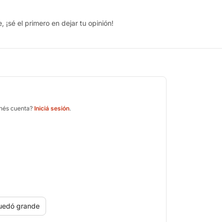
 ¡sé el primero en dejar tu opinión!
enés cuenta?
Iniciá sesión
.
uedó grande