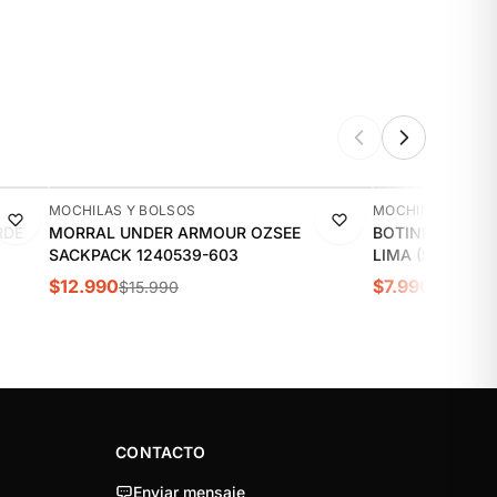
-19%
-20%
MOCHILAS Y BOLSOS
MOCHILAS Y BOL
RDE
MORRAL UNDER ARMOUR OZSEE
BOTINERO PARA
SACKPACK 1240539-603
LIMA (5LTS 36*
$12.990
$7.990
$15.990
$9.990
CONTACTO
Enviar mensaje