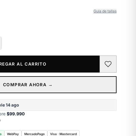
Guía de tallas
REGAR AL CARRITO
COMPRAR AHORA →
vie 14 ago
obre
$99.990
s
o
WebPay
MercadoPago
Visa · Mastercard