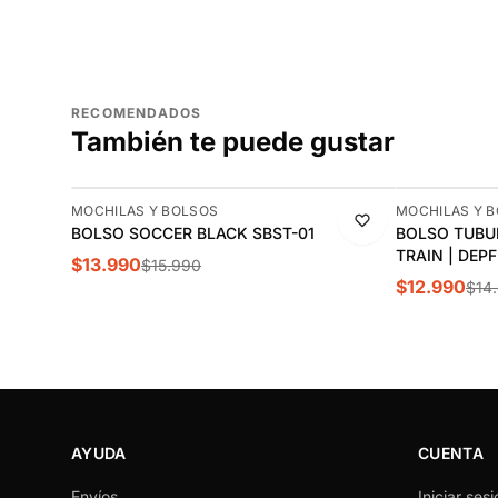
RECOMENDADOS
También te puede gustar
-13%
-13%
MOCHILAS Y BOLSOS
MOCHILAS Y 
BOLSO SOCCER BLACK SBST-01
BOLSO TUBU
TRAIN | DEP
$13.990
$15.990
$12.990
$14
AYUDA
CUENTA
Envíos
Iniciar sesi