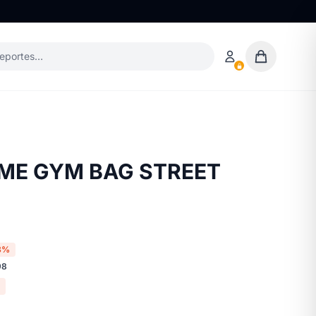
deportes…
ME GYM BAG STREET
8%
98