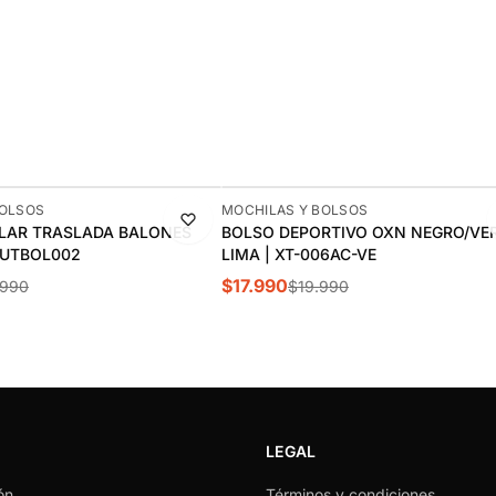
-10%
BOLSOS
MOCHILAS Y BOLSOS
LAR TRASLADA BALONES
BOLSO DEPORTIVO OXN NEGRO/VE
FUTBOL002
LIMA | XT-006AC-VE
$17.990
.990
$19.990
LEGAL
ón
Términos y condiciones