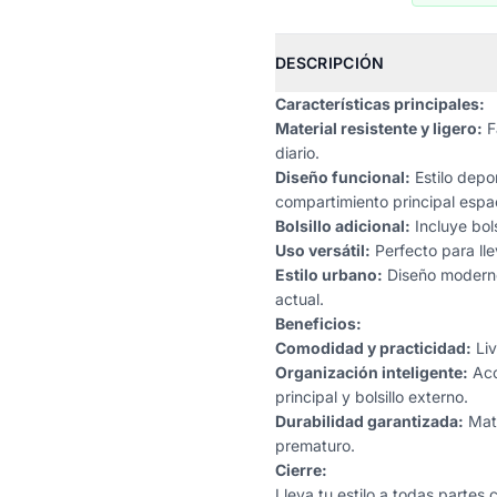
DESCRIPCIÓN
Características principales:
Material resistente y ligero:
Fa
diario.
Diseño funcional:
Estilo depor
compartimiento principal espa
Bolsillo adicional:
Incluye bols
Uso versátil:
Perfecto para lle
Estilo urbano:
Diseño moderno 
actual.
Beneficios:
Comodidad y practicidad:
Liv
Organización inteligente:
Acc
principal y bolsillo externo.
Durabilidad garantizada:
Mate
prematuro.
Cierre:
Lleva tu estilo a todas partes