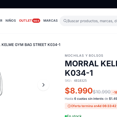
ER
NIÑOS
OUTLET
MARCAS
Buscar productos, marcas, 
1804
 KELME GYM BAG STREET K034-1
MOCHILAS Y BOLSOS
MORRAL KEL
K034-1
SKU:
4818325
$8.990
$10.990
-1
Hasta
6 cuotas sin interés
de
$1.4
Oferta termina en
4d 06:33:41
En stock