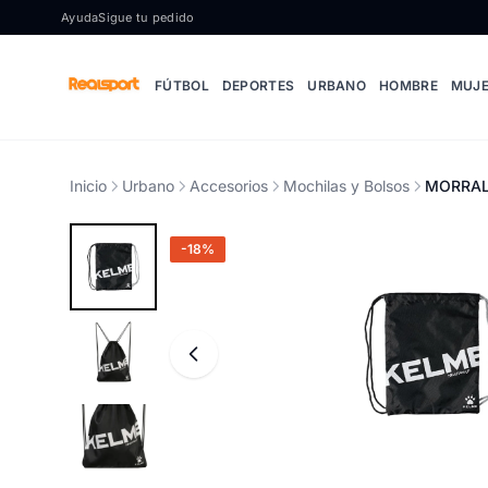
Ir al contenido
Ayuda
Sigue tu pedido
FÚTBOL
DEPORTES
URBANO
HOMBRE
MUJ
Inicio
Urbano
Accesorios
Mochilas y Bolsos
MORRAL
-18%