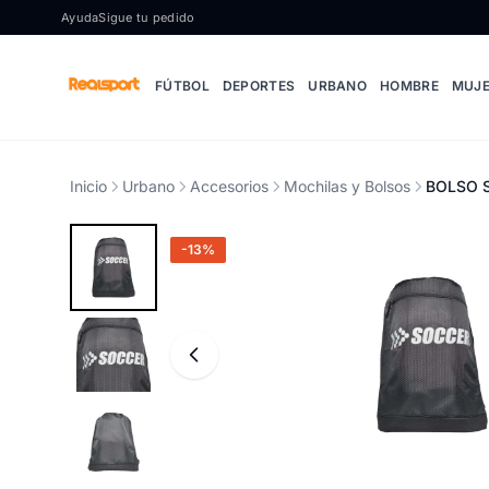
Ir al contenido
Ayuda
Sigue tu pedido
FÚTBOL
DEPORTES
URBANO
HOMBRE
MUJ
Inicio
Urbano
Accesorios
Mochilas y Bolsos
BOLSO 
-13%