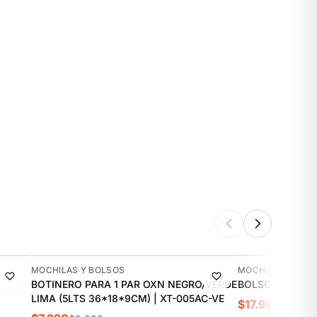
-20%
-10%
MOCHILAS Y BOLSOS
MOCHILAS Y BOL
BOTINERO PARA 1 PAR OXN NEGRO/VERDE
BOLSO DEPORTI
LIMA (5LTS 36*18*9CM) | XT-005AC-VE
$17.990
$19.99