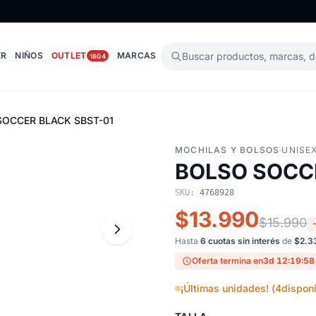
ER
NIÑOS
OUTLET
MARCAS
Buscar productos, marcas, 
1804
SOCCER BLACK SBST-01
MOCHILAS Y BOLSOS
·
UNISE
BOLSO SOCC
SKU:
4768928
$13.990
$15.990
Hasta
6 cuotas sin interés
de
$2.3
Oferta termina en
3d 12:19:57
¡Últimas unidades! (
4
disponi