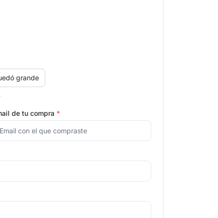
uedó grande
.
ail de tu compra
*