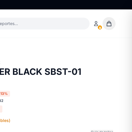
deportes…
X
ER BLACK SBST-01
-13%
32
bles)