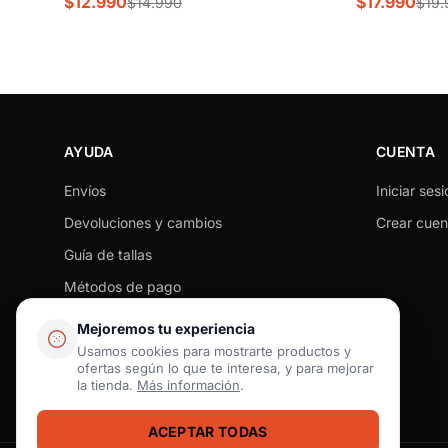
$12.990
$17.990
$14.990
$19.
AYUDA
CUENTA
Envíos
Iniciar sesi
Devoluciones y cambios
Crear cuen
Guía de tallas
Métodos de pago
Seguimiento de pedido
Mejoremos tu experiencia
Preguntas frecuentes
Usamos cookies para mostrarte productos y
ofertas según lo que te interesa, y para mejorar
Contacto
la tienda.
Más información
.
ACEPTAR TODAS