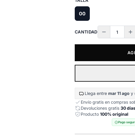
TALLA
00
CANTIDAD
AG
Llega entre
mar 11 ago
y
Envío gratis en compras s
Devoluciones gratis
30 día
Producto
100% original
Pago segur