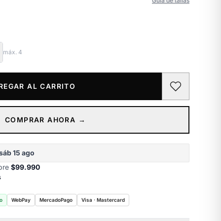
Guía de tallas
máx.
4
REGAR AL CARRITO
COMPRAR AHORA →
sáb 15 ago
obre
$99.990
s
o
WebPay
MercadoPago
Visa · Mastercard