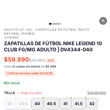
ADULTO (37-45) - ZAPATILLAS DE FÚTBOL PASTO
NATURAL (FG/MG)
·
HOMBRE
ZAPATILLAS DE FÚTBOL NIKE LEGEND 10
CLUB FG/MG ADULTO | DV4344-040
$59.990
$75.990
-21%
Hasta
6 cuotas sin interés
de
$9.998
Oferta termina en
4d 10:33:29
En stock
TALLA
Guía de tallas
— Elige una talla
39
39.5
40
40.5
41
41.5
42