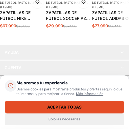
DE FÚTBOL PASTO NATURAL
DE FÚTBOL PASTO NATURAL
DE FÚTBOL PASTO NATU
(FG/MG)
(FG/MG)
(FG/MG)
ZAPATILLAS DE
ZAPATILLAS DE
ZAPATILLAS DE
FÚTBOL NIKE
FÚTBOL SOCCER AZUL
FÚTBOL ADIDAS 
MERCURIAL VAPOR 15
ADULTO | SPS-11
PURE 3 FG/MG AD
$67.990
$29.990
$77.990
$75.990
$32.990
$96.990
CLUB FG/MG ADULTO |
| HQ8942
DJ5963-700
AYUDA
CUENTA
LEGAL
Mejoremos tu experiencia
Usamos cookies para mostrarte productos y ofertas según lo que
te interesa, y para mejorar la tienda.
Más información
.
Pago seguro
SSL / Datos protegidos
ACEPTAR TODAS
Realsport © 2026
ZAPATILLAS DE FÚTBOL NIKE LEGEND 10 CLUB FG/MG ADULTO | DV4344-040
SELECCIONA UNA TALLA
$59.990
$75.990
Solo las necesarias
WebPay
MercadoPago
Tarjetas