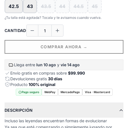
42.5
43
43.5
44
44.5
45
¿Tu talla está agotada? Tocala y te avisamos cuando vuelva.
CANTIDAD
COMPRAR AHORA →
Llega entre
lun 10 ago
y
vie 14 ago
Envío gratis en compras sobre
$99.990
Devoluciones gratis
30 días
Producto
100% original
Pago seguro
WebPay
MercadoPago
Visa · Mastercard
DESCRIPCIÓN
Incluso las leyendas encuentran formas de evolucionar
Ya sea que esté comenzando o simplemente jugando por