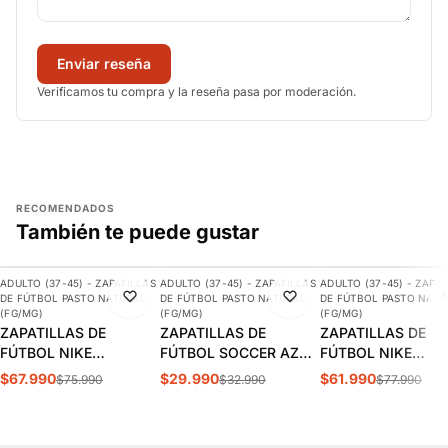
Enviar reseña
Verificamos tu compra y la reseña pasa por moderación.
RECOMENDADOS
También te puede gustar
AGREGAR
AGREGAR
AGREGAR
ADULTO (37-45) - ZAPATILLAS
ADULTO (37-45) - ZAPATILLAS
ADULTO (37-45) - ZAPAT
-11%
-9%
-21%
DE FÚTBOL PASTO NATURAL
DE FÚTBOL PASTO NATURAL
DE FÚTBOL PASTO NATU
(FG/MG)
(FG/MG)
(FG/MG)
ZAPATILLAS DE
ZAPATILLAS DE
ZAPATILLAS DE
FÚTBOL NIKE
FÚTBOL SOCCER AZUL
FÚTBOL NIKE
MERCURIAL VAPOR 15
ADULTO | SPS-11
PHANTON GX 2 C
$67.990
$29.990
$61.990
$75.990
$32.990
$77.990
CLUB FG/MG ADULTO |
FG/MG | FJ2557-
DJ5963-700