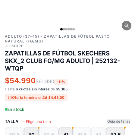
ADULTO (37-45) - ZAPATILLAS DE FÚTBOL PASTO
NATURAL (FG/MG)
·
HOMBRE
ZAPATILLAS DE FÚTBOL SKECHERS
SKX_2 CLUB FG/MG ADULTO | 252132-
WTQP
$54.990
$61.990
-11%
Hasta
6 cuotas sin interés
de
$9.165
Oferta termina en
2d 14:47:59
En stock
TALLA
Guía de tallas
— Elige una talla
39.5
40
40.5
41
41.5
42
42.5