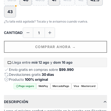
43
¿Tu talla está agotada? Tocala y te avisamos cuando vuelva.
CANTIDAD
COMPRAR AHORA →
Llega entre
mié 12 ago
y
dom 16 ago
Envío gratis en compras sobre
$99.990
Devoluciones gratis
30 días
Producto
100% original
Pago seguro
WebPay
MercadoPago
Visa · Mastercard
DESCRIPCIÓN
Logra el máximo confort y precisión en la cancha con Skechers