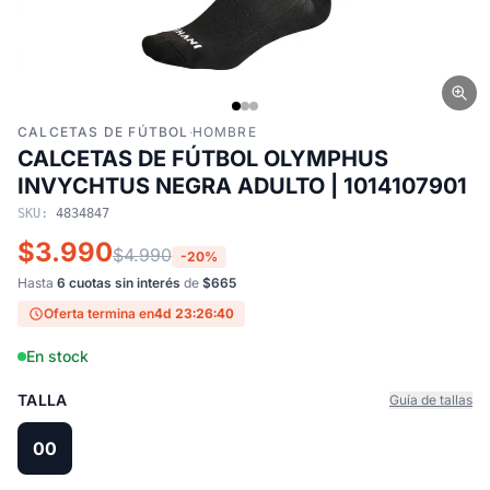
CALCETAS DE FÚTBOL
·
HOMBRE
CALCETAS DE FÚTBOL OLYMPHUS
INVYCHTUS NEGRA ADULTO | 1014107901
SKU:
4834847
$3.990
$4.990
-20%
Hasta
6 cuotas sin interés
de
$665
Oferta termina en
4d 23:26:40
En stock
TALLA
Guía de tallas
00