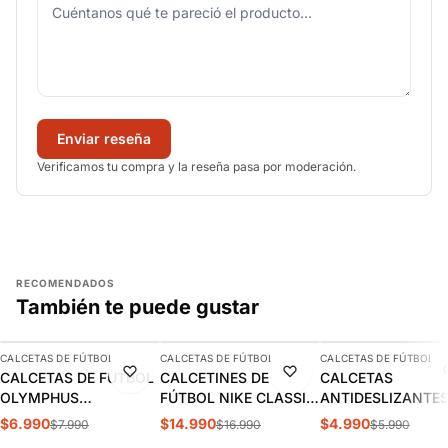
Enviar reseña
Verificamos tu compra y la reseña pasa por moderación.
RECOMENDADOS
También te puede gustar
AGREGAR
AGREGAR
AGREGAR
CALCETAS DE FÚTBOL
CALCETAS DE FÚTBOL
CALCETAS DE FÚTBOL
-13%
-12%
-17%
CALCETAS DE FUTBOL
CALCETINES DE
CALCETAS
OLYMPHUS
FÚTBOL NIKE CLASSIC
ANTIDESLIZANTE
ANTIDESLIZANTES
2 NEGROS (UNISEX) |
FÚTBOL OXN AZU
$6.990
$14.990
$4.990
$7.990
$16.990
$5.990
1014077901
SX5728-010
ADULTO |