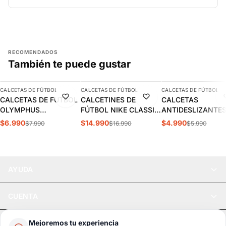
RECOMENDADOS
También te puede gustar
AGREGAR
AGREGAR
AGREGAR
CALCETAS DE FÚTBOL
CALCETAS DE FÚTBOL
CALCETAS DE FÚTBOL
-13%
-12%
-17%
CALCETAS DE FUTBOL
CALCETINES DE
CALCETAS
OLYMPHUS
FÚTBOL NIKE CLASSIC
ANTIDESLIZANTE
ANTIDESLIZANTES
2 NEGROS (UNISEX) |
FÚTBOL OXN AZU
$6.990
$14.990
$4.990
$7.990
$16.990
$5.990
1014077901
SX5728-010
ADULTO |
OXSANDN003
AYUDA
CUENTA
LEGAL
Mejoremos tu experiencia