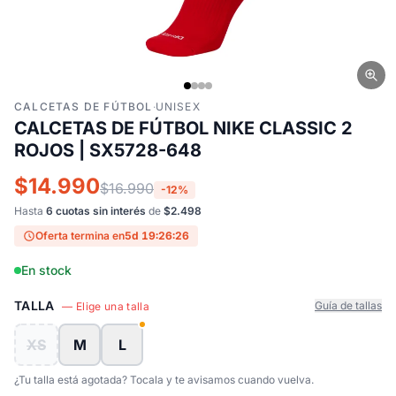
CALCETAS DE FÚTBOL
·
UNISEX
CALCETAS DE FÚTBOL NIKE CLASSIC 2
ROJOS | SX5728-648
$14.990
$16.990
-12%
Hasta
6 cuotas sin interés
de
$2.498
Oferta termina en
5d 19:26:25
En stock
TALLA
Guía de tallas
— Elige una talla
XS
M
L
¿Tu talla está agotada? Tocala y te avisamos cuando vuelva.